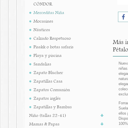
CÓNDOR.
Merceditas Niña
Mocasines
Náuticos
Calzado Respetuoso
Más i
Pisakk o botas safaris
Pétalo
Playa y piscina
Sandalias
Nueva
niñas
Zapato Blucher
elega
natur
Zapatillas Casa
elega
Zapatos Comunión
colec
exclu
Zapatos inglés
Forra
Zapatillas y Bambas
Suela
ellos
Niño (tallas 22-41)
Dispo
Mamas & Papas
100%