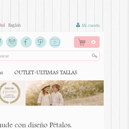
ñol
English
Mi cuenta
0
as
OUTLET-ULTIMAS TALLAS
nude con diseño Pétalos.