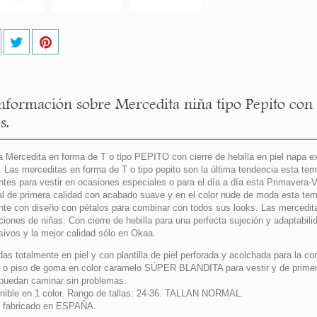
nformación sobre Mercedita niña tipo Pepito con 
s.
 Mercedita en forma de T o tipo PEPITO con cierre de hebilla en piel napa e
. Las merceditas en forma de T o tipo pepito son la última tendencia esta te
ntes para vestir en ocasiones especiales o para el día a día esta Primavera
al de primera calidad con acabado suave y en el color nude de moda esta te
nte con diseño con pétalos para combinar con todos sus looks. Las mercedit
ciones de niñas. Con cierre de hebilla para una perfecta sujeción y adaptabi
sivos y la mejor calidad sólo en Okaa.
das totalmente en piel y con plantilla de piel perforada y acolchada para la co
 o piso de goma en color caramelo SÚPER BLANDITA para vestir y de primera c
 puedan caminar sin problemas.
nible en 1 color. Rango de tallas: 24-36. TALLAN NORMAL.
 fabricado en ESPAÑA.