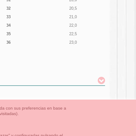
32
20,5
33
21,0
34
22,0
35
22,5
36
23,0
nada con sus preferencias en base a
isitadas).
TLET-ULTIMAS TALLAS
Aviso Legal
Aviso Cookies
Contacto
zar" y configurarlas pulsando el