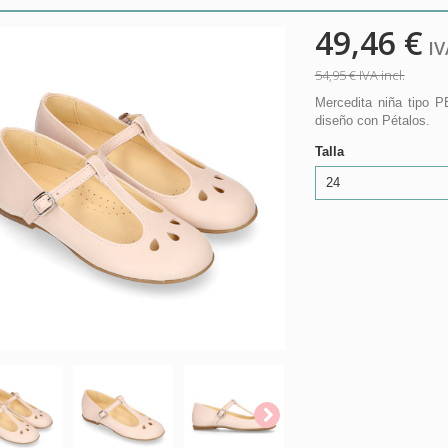
49,46 €
IVA
54,95 €
IVA incl.
Mercedita niña tipo P
diseño con Pétalos.
Talla
24