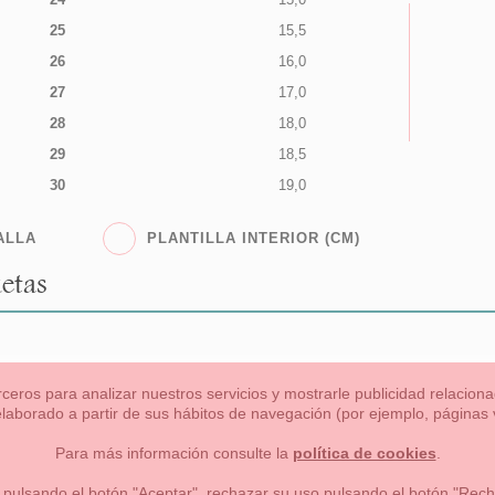
25
15,5
26
16,0
27
17,0
28
18,0
29
18,5
30
19,0
ALLA
PLANTILLA INTERIOR (CM)
etas
rceros para analizar nuestros servicios y mostrarle publicidad relacio
 elaborado a partir de sus hábitos de navegación (por ejemplo, páginas v
s
Niña
Niño
Mamas & Papas
NUEVA COLECCION
OU
Para más información consulte la
política de cookies
.
 formas de pago , política de devoluciones y reembolsos
Privacidad
 pulsando el botón "Aceptar", rechazar su uso pulsando el botón "Recha