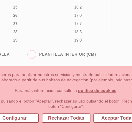
25
16,2
26
17,0
27
17,7
28
18,5
29
19,0
ALLA
PLANTILLA INTERIOR (CM)
rceros para analizar nuestros servicios y mostrarle publicidad relacio
 elaborado a partir de sus hábitos de navegación (por ejemplo, páginas v
s
Niña
Niño
Mamas & Papas
NUEVA COLECCION
OU
Para más información consulte la
política de cookies
.
 formas de pago , política de devoluciones y reembolsos
Privacidad
 pulsando el botón "Aceptar", rechazar su uso pulsando el botón "Recha
botón "Configurar".
lema, nº9 28691 Villanueva de la Cañada Madrid (España)
+34 9
Configurar
Rechazar Todas
Aceptar Toda