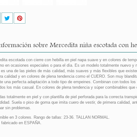
nformación sobre Mercedita niña escotada con he
dita escotada con cierre con hebilla en piel napa suave y en colores de temp
rno en ocasiones especiales o para el día. Es un modelo totalmente nuevo y m
 es una de las pieles de más calidad, más suaves y más flexibles que existe
ra calidad y en colores de plena tendencia como el CUERO. Son muy blanditas
te una perfecta adaptación a todo tipo de empeines. Combinan con todos los l
idos los más casual. En colores de plena tendencia y súper combinables que 
das totalmente en piel y con plantilla de piel perforada para la correcta tran
idad. Suela o piso de goma que imita cuero de vestir, de primera calidad, ant
ar sin problemas.
nible en 3 colores. Rango de tallas: 23-36. TALLAN NORMAL.
 fabricado en ESPAÑA.