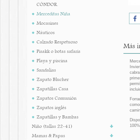
CÓNDOR.
Merceditas Niña
Mocasines
Náuticos
Calzado Respetuoso
Más i
Pisakk o botas safaris
Playa y piscina
Merce
Invie
Sandalias
cabra
prime
Zapato Blucher
permi
Zapatillas Casa
inclu
Zapatos Comunión
Forra
comod
Zapatos inglés
camin
Zapatillas y Bambas
Dispo
Niño (tallas 22-41)
100%
Mamas & Papas