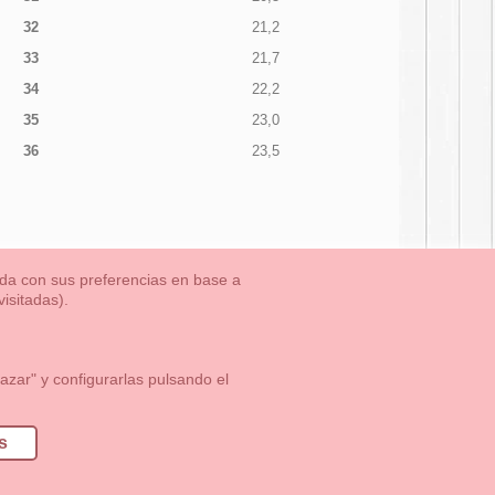
32
21,2
33
21,7
34
22,2
35
23,0
36
23,5
nada con sus preferencias en base a
isitadas).
TLET-ULTIMAS TALLAS
Aviso Legal
Aviso Cookies
Contacto
zar" y configurarlas pulsando el
1 113 89 09
info@okaaspain.com
s