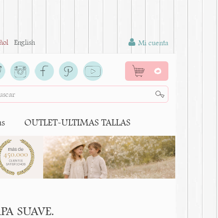
ñol
English
Mi cuenta
0
as
OUTLET-ULTIMAS TALLAS
APA SUAVE.