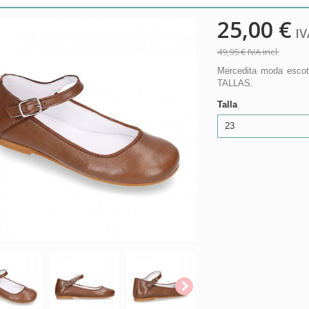
25,00 €
IVA
49,95 €
IVA incl.
Mercedita moda escot
TALLAS.
Talla
23