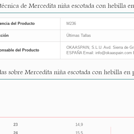
 técnica de Mercedita niña escotada con hebilla 
encia del Producto
M236
cción
Últimas Tallas
OKAASPAIN, S.L.U. Avd. Sierra de Gra
onsable del Producto
ESPAÑA Email: info@okaaspain.com 
as sobre Mercedita niña escotada con hebilla en
23
14,9
24
15,5