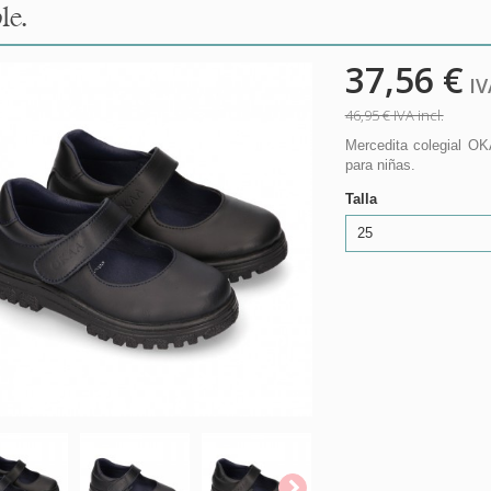
le.
37,56 €
IVA
46,95 €
IVA incl.
Mercedita colegial OK
para niñas.
Talla
25