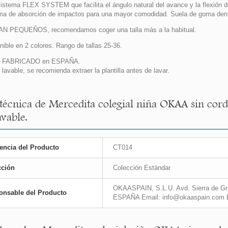
istema FLEX SYSTEM que facilita el ángulo natural del avance y la flexión d
ma de absorción de impactos para una mayor comodidad. Suela de goma dentada
N PEQUEÑOS, recomendamos coger una talla más a la habitual.
nible en 2 colores. Rango de tallas 25-36.
 FABRICADO en ESPAÑA.
lavable, se recomienda extraer la plantilla antes de lavar.
 técnica de Mercedita colegial niña OKAA sin cor
avable.
encia del Producto
CT014
cción
Colección Estándar
OKAASPAIN, S.L.U. Avd. Sierra de Gra
onsable del Producto
ESPAÑA Email: info@okaaspain.com 