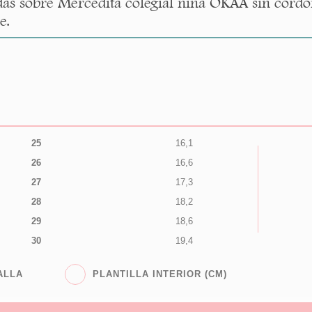
as sobre Mercedita colegial niña OKAA sin cordo
e.
25
16,1
26
16,6
27
17,3
28
18,2
29
18,6
30
19,4
ALLA
PLANTILLA INTERIOR (CM)