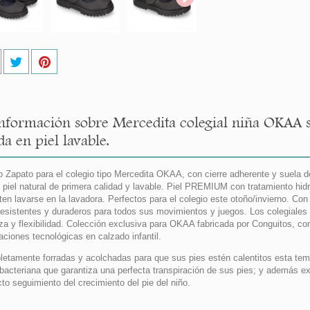
nformación sobre Mercedita colegial niña OKAA 
a en piel lavable.
 Zapato para el colegio tipo Mercedita OKAA, con cierre adherente y suela d
piel natural de primera calidad y lavable. Piel PREMIUM con tratamiento hidro
ten lavarse en la lavadora. Perfectos para el colegio este otoño/invierno. Co
esistentes y duraderos para todos sus movimientos y juegos. Los colegiales m
eza y flexibilidad. Colección exclusiva para OKAA fabricada por Conguitos, co
aciones tecnológicas en calzado infantil.
etamente forradas y acolchadas para que sus pies estén calentitos esta temp
ibacteriana que garantiza una perfecta transpiración de sus pies; y además e
cto seguimiento del crecimiento del pie del niño.