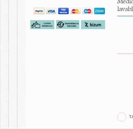
Medid
lavabl
T