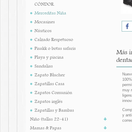
CÓNDOR.
Merceditas Niña
Mocasines
Náuticos
Calzado Respetuoso
Pisakk o botas safaris
Más i
Playa y piscina
dentad
Sandalias
Zapato Blucher
Nuevo
100% 
Zapatillas Casa
permi
muy r
Zapatos Comunión
liger
Zapatos inglés
innov
Zapatillas y Bambas
Compl
y ant
Niño (tallas 22-41)
corre
Mamas & Papas