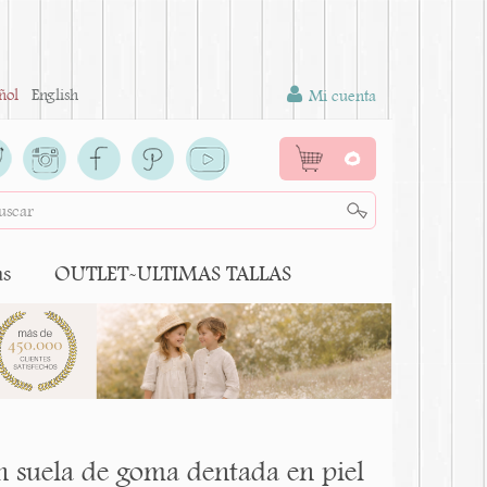
ñol
English
Mi cuenta
0
as
OUTLET-ULTIMAS TALLAS
n suela de goma dentada en piel