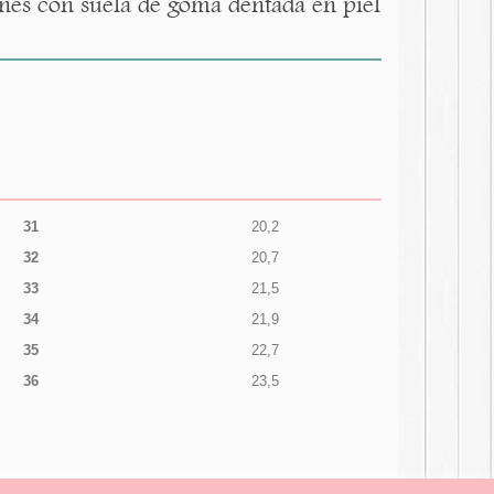
nes con suela de goma dentada en piel
31
20,2
32
20,7
33
21,5
34
21,9
35
22,7
36
23,5