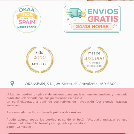
OKAASPAIN, S.L.
,
Av. Sierra de Grazalema, nº9 28691
Villanueva de la Cañada Madrid (España)
Utilizamos cookies propias y de terceros para analizar nuestros servicios y mostrarle
publicidad relacionada con sus preferencias en base a
+34 91 113 89 09
un perfil elaborado a partir de sus hábitos de navegación (por ejemplo, páginas
visitadas).
info@okaaspain.com
Para más información consulte la
política de cookies
.
Puede aceptar todas las cookies pulsando el botón "Aceptar", rechazar su uso
pulsando el botón "Rechazar" y configurarlas pulsando el
Información Legal
botón "Configurar".
Condiciones generales de compra, formas de pago ,
política de devoluciones y reembolsos