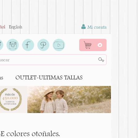
ñol
English
Mi cuenta
0
as
OUTLET-ULTIMAS TALLAS
E colores otoñales.