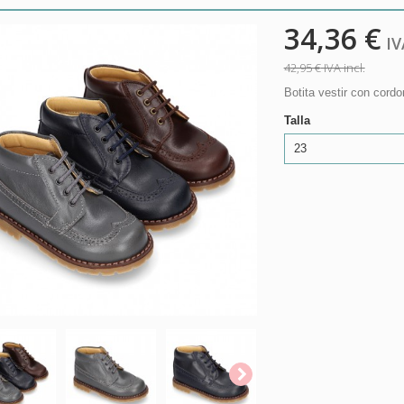
34,36 €
IVA
42,95 €
IVA incl.
Botita vestir con cord
Talla
23