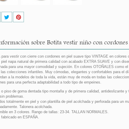
nformación sobre Botita vestir niño con cordones
a para vestir con cierre con cordones en piel suave tipo VINTAGE en colores
piel napa natural de primera calidad con acabado EXTRA SUAVE y con dise
hada para una mayor comodidad y sujeción. En colores OTOÑALES como el gr
 las colecciones infantiles. Muy cómodas, elegantes y confortables para el día
rdan a la modelos de toda la vida, están muy de moda en todas las coleccion
nes para una perfecta adaptabilidad a todo tipo de empeines.
 o piso de goma dentada tipo montaña y de primera calidad, antideslizante y 
 sin problemas.
dos totalmente en piel y con plantilla de piel acolchada y perforada para un m
adamente. Talonera acolchada.
nible en 3 colores. Rango de tallas: 23-34. TALLAN NORMALES.
 fabricado en ESPAÑA.