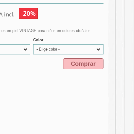
-20%
 incl.
ones en piel VINTAGE para niños en colores otoñales.
Color
- Elige color -
Comprar