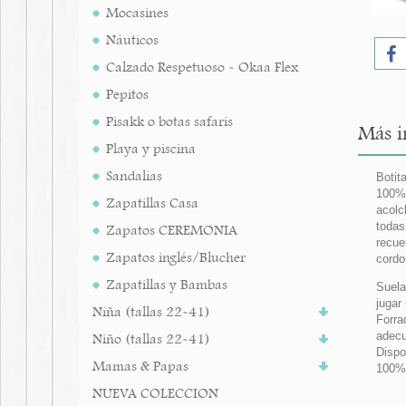
Mocasines
Náuticos
Calzado Respetuoso - Okaa Flex
Pepitos
Pisakk o botas safaris
Más i
Playa y piscina
Sandalias
Botit
100% 
Zapatillas Casa
acolc
todas
Zapatos CEREMONIA
recue
Zapatos inglés/Blucher
cordo
Zapatillas y Bambas
Suela
jugar
Niña (tallas 22-41)
Forra
adecu
Niño (tallas 22-41)
Dispo
Mamas & Papas
100%
NUEVA COLECCION