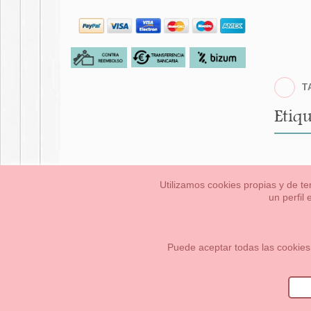
T
Etiqu
Utilizamos cookies propias y de te
un perfil
Bebés
Pequeños/a
Información Legal
Condiciones generales de compra,
Cómo crear tu cuenta OKAA.
Mapa del sitio
Puede aceptar todas las cookies
OKAASPAIN, S.L.
,
Av. Sierra de Graza