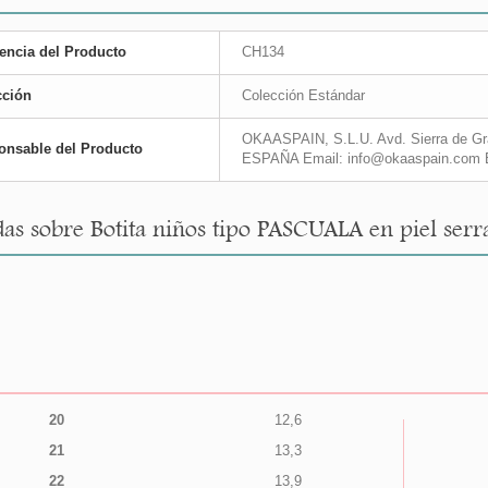
encia del Producto
CH134
cción
Colección Estándar
OKAASPAIN, S.L.U. Avd. Sierra de Gra
onsable del Producto
ESPAÑA Email: info@okaaspain.com 
as sobre Botita niños tipo PASCUALA en piel serr
20
12,6
21
13,3
22
13,9