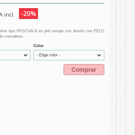
-20%
 incl.
niños tipo PASCUALA en piel serraje con diseño con PELO
de cremallera.
Color
- Elige color -
Comprar