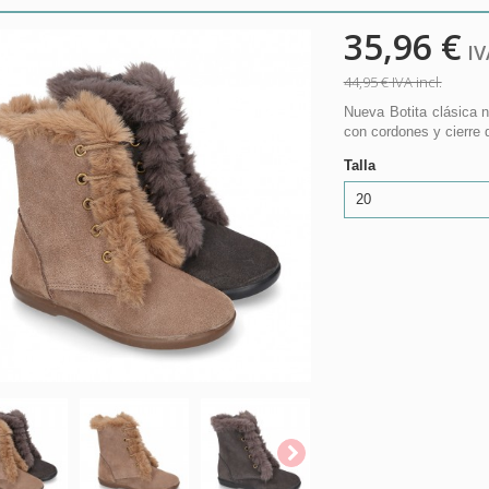
35,96 €
IVA
44,95 €
IVA incl.
Nueva Botita clásica 
con cordones y cierre 
Talla
20