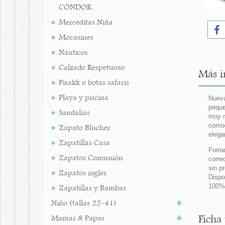
CÓNDOR.
Merceditas Niña
Mocasines
Náuticos
Calzado Respetuoso
Más i
Pisakk o botas safaris
Playa y piscina
Nueva
peque
Sandalias
muy n
comod
Zapato Blucher
elega
Zapatillas Casa
Forra
Zapatos Comunión
corre
sin p
Zapatos inglés
Dispo
100%
Zapatillas y Bambas
Niño (tallas 22-41)
Ficha
Mamas & Papas