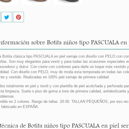
nformación sobre Botita niños tipo PASCUALA en p
 Botita clásica tipo PASCUALA en piel serraje con diseño con PELO con cord
ñas. Son muy elegantes para vestir y para todas las ocasiones especiales es
ovedoso y dulce. Con cierre con cordones para darle un toque más vestido y 
idad. Con diseño con PELO, muy de moda esta temporada en todas las colecc
nte y vestido. Realizadas en 100% piel serraje de primera calidad.
dos totalmente en piel y textil y con plantilla de piel acolchada y perforada pa
cta limpieza. Suela o piso de goma a tono de primera calidad, antideslizante 
roblemas.
nible en 2 colores. Rango de tallas: 20-30. TALLAN PEQUEÑOS, por eso re
 fabricado en ESPAÑA.
 técnica de Botita niños tipo PASCUALA en piel se