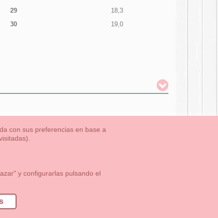
29
18,3
30
19,0
nada con sus preferencias en base a
isitadas).
TLET-ULTIMAS TALLAS
Aviso Legal
Aviso Cookies
Contacto
zar" y configurarlas pulsando el
1 113 89 09
info@okaaspain.com
s