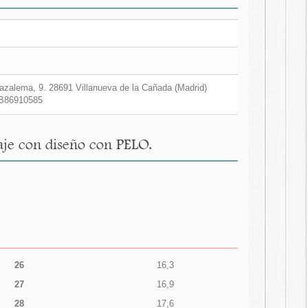
zalema, 9. 28691 Villanueva de la Cañada (Madrid)
B86910585
aje con diseño con PELO.
26
16,3
27
16,9
28
17,6