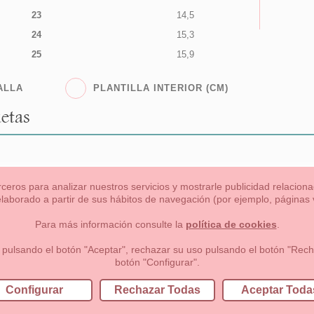
23
14,5
24
15,3
25
15,9
ALLA
PLANTILLA INTERIOR (CM)
etas
rceros para analizar nuestros servicios y mostrarle publicidad relacio
 elaborado a partir de sus hábitos de navegación (por ejemplo, páginas v
s
Niña
Niño
Mamas & Papas
NUEVA COLECCION
OU
Para más información consulte la
política de cookies
.
 formas de pago , política de devoluciones y reembolsos
Privacidad
 pulsando el botón "Aceptar", rechazar su uso pulsando el botón "Recha
botón "Configurar".
lema, nº9 28691 Villanueva de la Cañada Madrid (España)
+34 9
Configurar
Rechazar Todas
Aceptar Toda