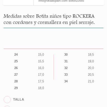
info@okaaspain.com B86910585
Medidas sobre Botita niños tipo ROCKERA
con cordones y cremallera en piel serraje.
24
15,0
30
18,5
25
15,5
31
19,0
26
16,0
32
20,0
27
17,0
33
20,5
28
17,5
34
21,0
29
18,0
TALLA