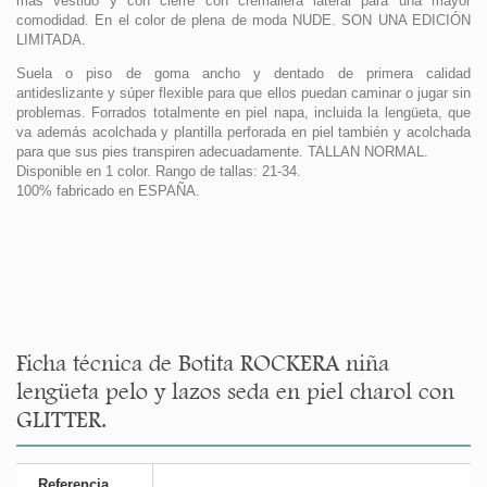
más vestido y con cierre con cremallera lateral para una mayor
comodidad. En el color de plena de moda NUDE. SON UNA EDICIÓN
LIMITADA.
Suela o piso de goma ancho y dentado de primera calidad
antideslizante y súper flexible para que ellos puedan caminar o jugar sin
problemas. Forrados totalmente en piel napa, incluida la lengüeta, que
va además acolchada y plantilla perforada en piel también y acolchada
para que sus pies transpiren adecuadamente. TALLAN NORMAL.
Disponible en 1 color. Rango de tallas: 21-34.
100% fabricado en ESPAÑA.
Ficha técnica de Botita ROCKERA niña
lengüeta pelo y lazos seda en piel charol con
GLITTER.
Referencia