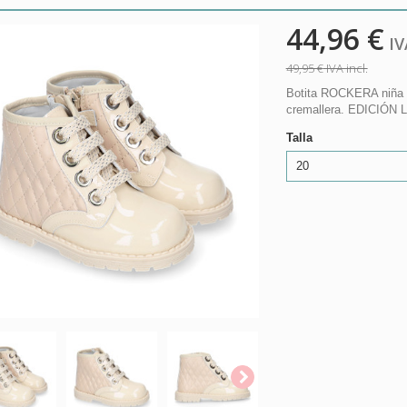
44,96 €
IVA
49,95 €
IVA incl.
Botita ROCKERA niña e
cremallera. EDICIÓN 
Talla
20