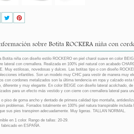
nformación sobre Botita ROCKERA niña con cordon
 Botita niña con diseño estilo ROCKERO en piel charol suave en color BEIG
rre lateral con cremallera. Realizada en 100% piel natural con acabado CHAR
. Muy estilosas, novedosas y dulces. Las botitas tipo o con diseño ROCKE
olecciones infantiles. Son un modelo muy CHIC para vestir de manera muy ele
os con cordones metalizados son la última tendencia en ropa y calzado est
o, diferente y muy elegante. En color BEIGE con diseño lateral acolchado, d
izados para un efecto más vestido y con cierre con cremallera lateral pa
 o piso de goma ancho y dentado de primera calidad tipo montaña, antidesliza
 sin problemas. Forrados totalmente en 100% piel natura transpirable incluida 
que sus pies transpiren adecuadamente. Muy ligeras. TALLAN NORMAL.
nible en 1 color. Rango de tallas: 20-29.
 fabricado en ESPAÑA.