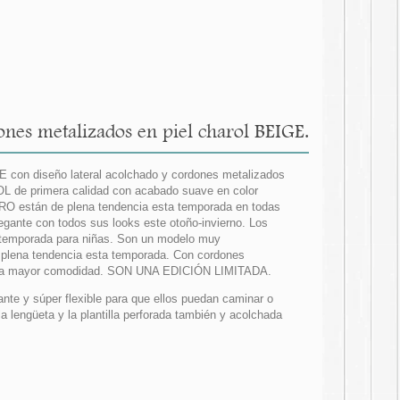
es metalizados en piel charol BEIGE.
E con diseño lateral acolchado y cordones metalizados
OL de primera calidad con acabado suave en color
RO están de plena tendencia esta temporada en todas
gante con todos sus looks este otoño-invierno. Los
a temporada para niñas. Son un modelo muy
e plena tendencia esta temporada. Con cordones
ra una mayor comodidad. SON UNA EDICIÓN LIMITADA.
nte y súper flexible para que ellos puedan caminar o
la lengüeta y la plantilla perforada también y acolchada