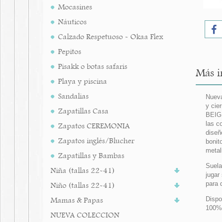
Mocasines
Náuticos
Calzado Respetuoso - Okaa Flex
Pepitos
Pisakk o botas safaris
Más i
Playa y piscina
Sandalias
Nueva
y cie
Zapatillas Casa
BEIGE
las c
Zapatos CEREMONIA
diseñ
Zapatos inglés/Blucher
bonit
metal
Zapatillas y Bambas
Suela
Niña (tallas 22-41)
jugar
para 
Niño (tallas 22-41)
Mamas & Papas
Dispo
100%
NUEVA COLECCION