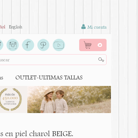
ñol
English
Mi cuenta
0
as
OUTLET-ULTIMAS TALLAS
 en piel charol BEIGE.