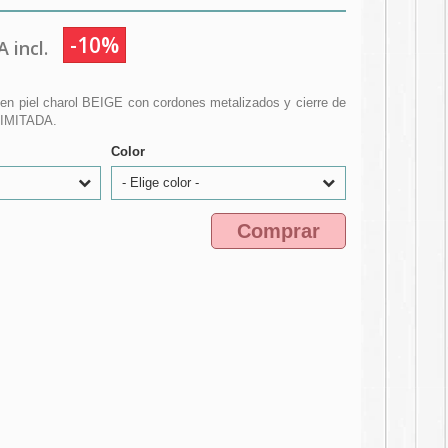
-10%
 incl.
n piel charol BEIGE con cordones metalizados y cierre de
LIMITADA.
Color
- Elige color -
Comprar