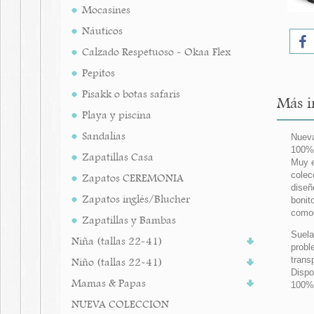
Mocasines
Náuticos
Calzado Respetuoso - Okaa Flex
Pepitos
Pisakk o botas safaris
Más i
Playa y piscina
Sandalias
Nueva
100% 
Zapatillas Casa
Muy e
colec
Zapatos CEREMONIA
diseñ
Zapatos inglés/Blucher
bonit
comod
Zapatillas y Bambas
Suela
Niña (tallas 22-41)
probl
tran
Niño (tallas 22-41)
Dispo
Mamas & Papas
100%
NUEVA COLECCION