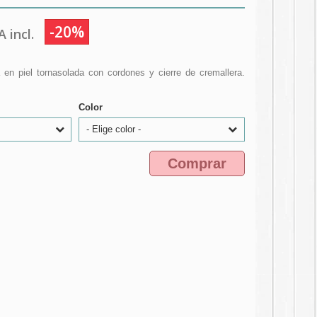
-20%
 incl.
n piel tornasolada con cordones y cierre de cremallera.
Color
- Elige color -
Comprar