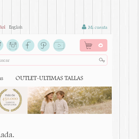
ñol
English
Mi cuenta
0
as
OUTLET-ULTIMAS TALLAS
lada.