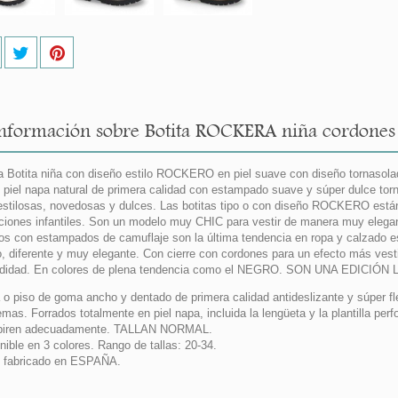
nformación sobre Botita ROCKERA niña cordones e
 Botita niña con diseño estilo ROCKERO en piel suave con diseño tornasolad
piel napa natural de primera calidad con estampado suave y súper dulce tor
stilosas, novedosas y dulces. Las botitas tipo o con diseño ROCKERO están
ciones infantiles. Son un modelo muy CHIC para vestir de manera muy elegan
os con estampados de camuflaje son la última tendencia en ropa y calzado 
o, diferente y muy elegante. Con cierre con cordones para un efecto más vesti
idad. En colores de plena tendencia como el NEGRO. SON UNA EDICIÓN 
 o piso de goma ancho y dentado de primera calidad antideslizante y súper fle
emas. Forrados totalmente en piel napa, incluida la lengüeta y la plantilla pe
spiren adecuadamente. TALLAN NORMAL.
nible en 3 colores. Rango de tallas: 20-34.
 fabricado en ESPAÑA.