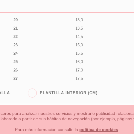
20
13,0
21
13,5
22
14,5
23
15,0
24
15,5
25
16,0
26
17,0
27
17,5
ALLA
PLANTILLA INTERIOR (CM)
rceros para analizar nuestros servicios y mostrarle publicidad relacio
 elaborado a partir de sus hábitos de navegación (por ejemplo, páginas v
s
Niña
Niño
Mamas & Papas
NUEVA COLECCION
OU
Para más información consulte la
política de cookies
.
 formas de pago , política de devoluciones y reembolsos
Privacidad