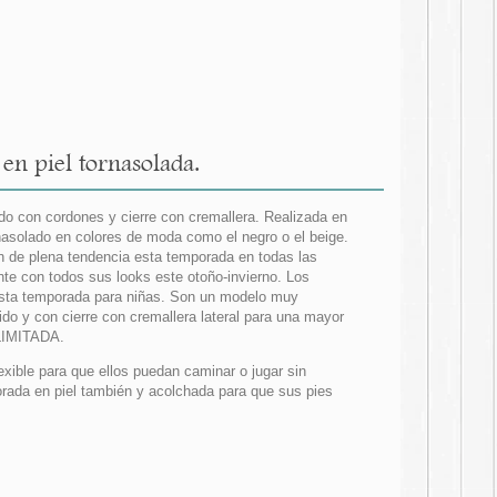
n piel tornasolada.
o con cordones y cierre con cremallera. Realizada en
nasolado en colores de moda como el negro o el beige.
 de plena tendencia esta temporada en todas las
te con todos sus looks este otoño-invierno. Los
esta temporada para niñas. Son un modelo muy
do y con cierre con cremallera lateral para una mayor
LIMITADA.
xible para que ellos puedan caminar o jugar sin
rforada en piel también y acolchada para que sus pies