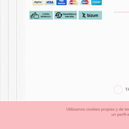
T
Utilizamos cookies propias y de te
un perfil
Bebés
Pequeños/a
Información Legal
Condiciones generales de compra,