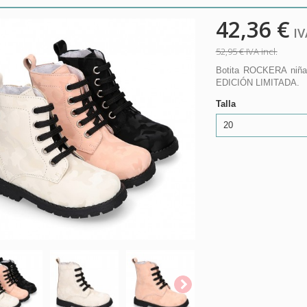
42,36 €
IVA
52,95 €
IVA incl.
Botita ROCKERA niña e
EDICIÓN LIMITADA.
Talla
20