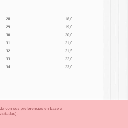
28
18,0
29
19,0
30
20,0
31
21,0
32
21,5
33
22,0
34
23,0
nada con sus preferencias en base a
isitadas).
TLET-ULTIMAS TALLAS
Aviso Legal
Aviso Cookies
Contacto