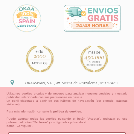
OKAASPAIN, S.L.
,
Av. Sierra de Grazalema, nº9 28691
Villanueva de la Cañada Madrid (España)
Utilizamos cookies propias y de terceros para analizar nuestros servicios y mostrarle
publicidad relacionada con sus preferencias en base a
+34 91 113 89 09
un perfil elaborado a partir de sus hábitos de navegación (por ejemplo, páginas
visitadas).
info@okaaspain.com
Para más información consulte la
política de cookies
.
Puede aceptar todas las cookies pulsando el botón "Aceptar", rechazar su uso
pulsando el botón "Rechazar" y configurarlas pulsando el
Información Legal
botón "Configurar".
Condiciones generales de compra, formas de pago ,
política de devoluciones y reembolsos