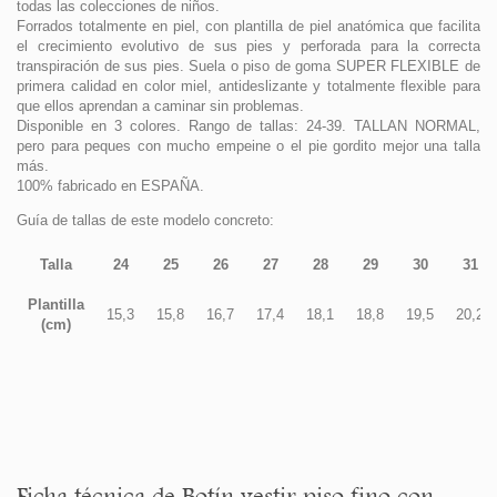
todas las colecciones de niños.
Forrados totalmente en piel, con plantilla de piel anatómica que facilita
el crecimiento evolutivo de sus pies y perforada para la correcta
transpiración de sus pies. Suela o piso de goma SUPER FLEXIBLE de
primera calidad en color miel, antideslizante y totalmente flexible para
que ellos aprendan a caminar sin problemas.
Disponible en 3 colores. Rango de tallas: 24-39. TALLAN NORMAL,
pero para peques con mucho empeine o el pie gordito mejor una talla
más.
100% fabricado en ESPAÑA.
Guía de tallas de este modelo concreto:
Talla
24
25
26
27
28
29
30
31
Plantilla
15,3
15,8
16,7
17,4
18,1
18,8
19,5
20,2
(cm)
Ficha técnica de Botín vestir piso fino con