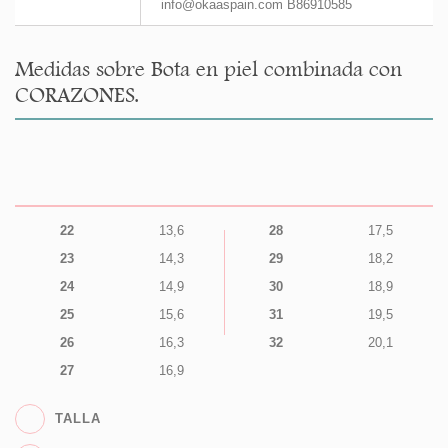
info@okaaspain.com B86910585
Medidas sobre Bota en piel combinada con
CORAZONES.
22
13,6
28
17,5
23
14,3
29
18,2
24
14,9
30
18,9
25
15,6
31
19,5
26
16,3
32
20,1
27
16,9
TALLA