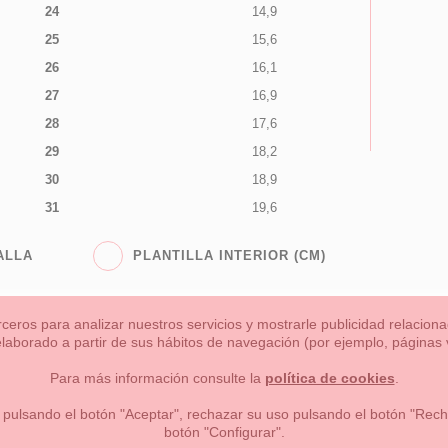
24
14,9
25
15,6
26
16,1
27
16,9
28
17,6
29
18,2
30
18,9
31
19,6
ALLA
PLANTILLA INTERIOR (CM)
rceros para analizar nuestros servicios y mostrarle publicidad relacio
 elaborado a partir de sus hábitos de navegación (por ejemplo, páginas v
s
Niña
Niño
Mamas & Papas
NUEVA COLECCION
OU
Para más información consulte la
política de cookies
.
 formas de pago , política de devoluciones y reembolsos
Privacidad
 pulsando el botón "Aceptar", rechazar su uso pulsando el botón "Recha
botón "Configurar".
lema, nº9 28691 Villanueva de la Cañada Madrid (España)
+34 9