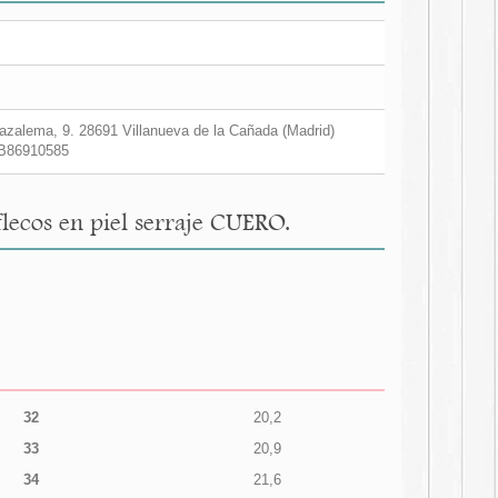
zalema, 9. 28691 Villanueva de la Cañada (Madrid)
B86910585
flecos en piel serraje CUERO.
32
20,2
33
20,9
34
21,6