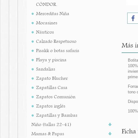
CÓNDOR.
Merceditas Niña
Mocasines
Náuticos
Calzado Respetuoso
Más i
Pisakk o botas safaris
Playa y piscina
Botit
100% 
Sandalias
invie
prime
Zapato Blucher
Forra
Zapatillas Casa
tono 
Zapatos Comunión
Dispo
Zapatos inglés
100% 
Zapatillas y Bambas
Niño (tallas 22-41)
Ficha
Mamas & Papas