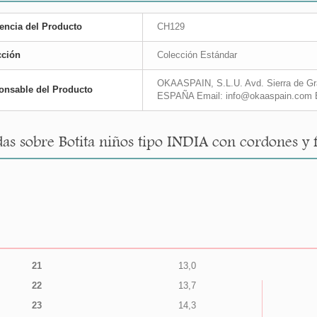
encia del Producto
CH129
cción
Colección Estándar
OKAASPAIN, S.L.U. Avd. Sierra de Gra
onsable del Producto
ESPAÑA Email: info@okaaspain.com 
as sobre Botita niños tipo INDIA con cordones y 
21
13,0
22
13,7
23
14,3