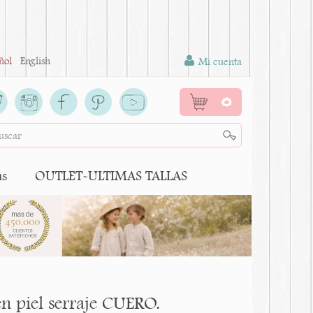
ñol
English
Mi cuenta
0
as
OUTLET-ULTIMAS TALLAS
en piel serraje CUERO.