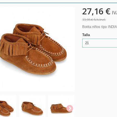
27,16 €
IVA
33,95 €
IVA incl.
Botita niños tipo INDI
Talla
21