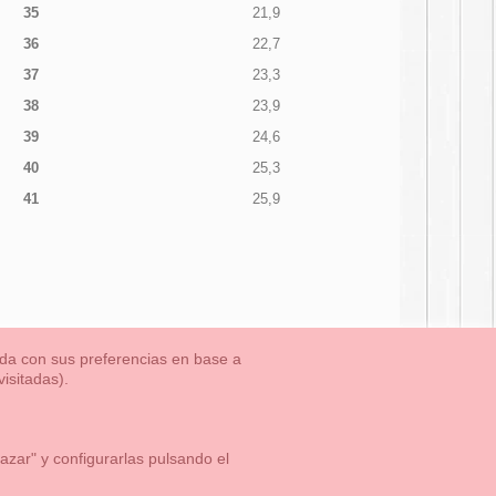
35
21,9
36
22,7
37
23,3
38
23,9
39
24,6
40
25,3
41
25,9
nada con sus preferencias en base a
isitadas).
TLET-ULTIMAS TALLAS
Aviso Legal
Aviso Cookies
Contacto
zar" y configurarlas pulsando el
1 113 89 09
info@okaaspain.com