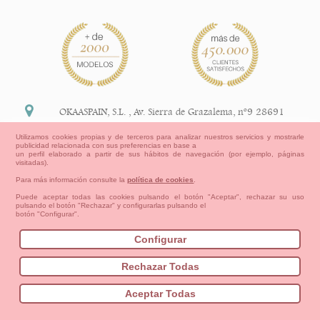
OKAASPAIN, S.L.
,
Av. Sierra de Grazalema, nº9 28691
Villanueva de la Cañada Madrid (España)
Utilizamos cookies propias y de terceros para analizar nuestros servicios y mostrarle
publicidad relacionada con sus preferencias en base a
+34 91 113 89 09
un perfil elaborado a partir de sus hábitos de navegación (por ejemplo, páginas
visitadas).
info@okaaspain.com
Para más información consulte la
política de cookies
.
Puede aceptar todas las cookies pulsando el botón "Aceptar", rechazar su uso
pulsando el botón "Rechazar" y configurarlas pulsando el
Información Legal
botón "Configurar".
Condiciones generales de compra, formas de pago ,
política de devoluciones y reembolsos
Configurar
Privacidad
Aviso Legal
Aviso Cookies
Contacto
Mapa del sitio
Cómo crear tu cuenta OKAA.
Rechazar Todas
Bebés
Pequeños/as
Niña
Niño
Mamas & Papas
Aceptar Todas
NUEVA COLECCION
OUTLET-ULTIMAS TALLAS