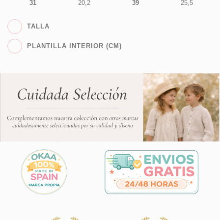
31
20,2
39
25,5
TALLA
PLANTILLA INTERIOR (CM)