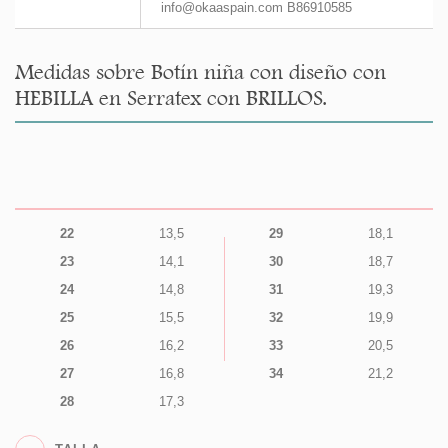
info@okaaspain.com B86910585
Medidas sobre Botín niña con diseño con
HEBILLA en Serratex con BRILLOS.
22
13,5
29
18,1
23
14,1
30
18,7
24
14,8
31
19,3
25
15,5
32
19,9
26
16,2
33
20,5
27
16,8
34
21,2
28
17,3