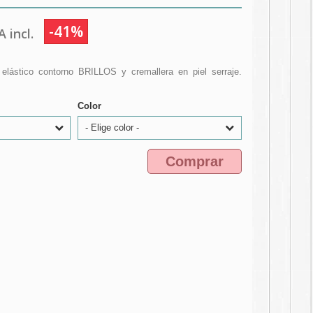
-41%
 incl.
 elástico contorno BRILLOS y cremallera en piel serraje.
Color
- Elige color -
Comprar