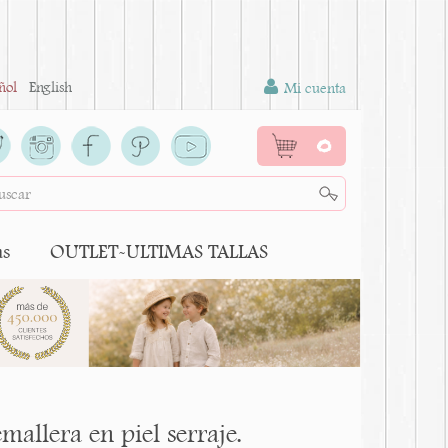
ñol
English
Mi cuenta
0
as
OUTLET-ULTIMAS TALLAS
allera en piel serraje.