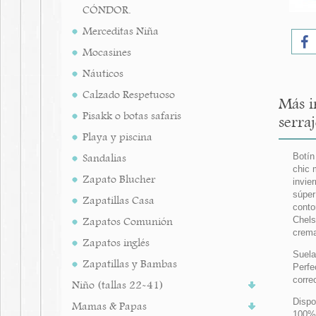
CÓNDOR.
Merceditas Niña
Mocasines
Náuticos
Calzado Respetuoso
Más i
Pisakk o botas safaris
serraj
Playa y piscina
Sandalias
Botín
chic 
Zapato Blucher
invie
súper
Zapatillas Casa
conto
Zapatos Comunión
Chels
crema
Zapatos inglés
Suela
Zapatillas y Bambas
Perfe
corre
Niño (tallas 22-41)
Dispo
Mamas & Papas
100% 