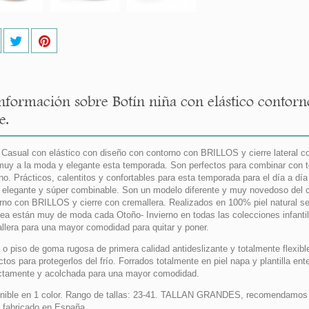
nformación sobre Botín niña con elástico contorn
e.
 Casual con elástico con diseño con contorno con BRILLOS y cierre lateral con
muy a la moda y elegante esta temporada. Son perfectos para combinar con t
rno. Prácticos, calentitos y confortables para esta temporada para el día a d
 elegante y súper combinable. Son un modelo diferente y muy novedoso del cl
rno con BRILLOS y cierre con cremallera. Realizados en 100% piel natural ser
ea están muy de moda cada Otoño- Invierno en todas las colecciones infant
llera para una mayor comodidad para quitar y poner.
 o piso de goma rugosa de primera calidad antideslizante y totalmente flexib
ctos para protegerlos del frío. Forrados totalmente en piel napa y plantilla ent
ctamente y acolchada para una mayor comodidad.
nible en 1 color. Rango de tallas: 23-41. TALLAN GRANDES, recomendamos es
fabricado en España.