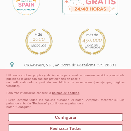
OKAASPAIN, S.L.
,
Av. Sierra de Grazalema, nº9 28691
Villanueva de la Cañada Madrid (España)
Utilizamos cookies propias y de terceros para analizar nuestros servicios y mostrarle
publicidad relacionada con sus preferencias en base a
+34 91 113 89 09
un perfil elaborado a partir de sus hábitos de navegación (por ejemplo, páginas
visitadas).
info@okaaspain.com
Para más información consulte la
política de cookies
.
Puede aceptar todas las cookies pulsando el botón "Aceptar", rechazar su uso
pulsando el botón "Rechazar" y configurarlas pulsando el
Información Legal
botón "Configurar".
Condiciones generales de compra, formas de pago ,
política de devoluciones y reembolsos
Configurar
Privacidad
Aviso Legal
Aviso Cookies
Contacto
Mapa del sitio
Cómo crear tu cuenta OKAA.
Rechazar Todas