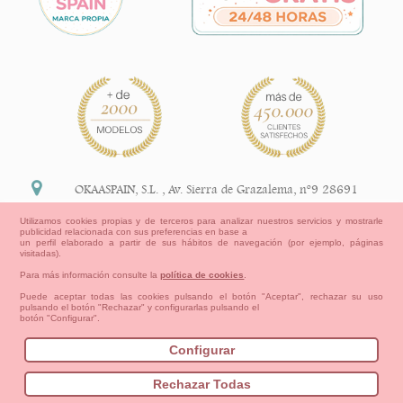
OKAASPAIN, S.L.
,
Av. Sierra de Grazalema, nº9 28691
Villanueva de la Cañada Madrid (España)
Utilizamos cookies propias y de terceros para analizar nuestros servicios y mostrarle
publicidad relacionada con sus preferencias en base a
+34 91 113 89 09
un perfil elaborado a partir de sus hábitos de navegación (por ejemplo, páginas
visitadas).
info@okaaspain.com
Para más información consulte la
política de cookies
.
Puede aceptar todas las cookies pulsando el botón "Aceptar", rechazar su uso
pulsando el botón "Rechazar" y configurarlas pulsando el
Información Legal
botón "Configurar".
Condiciones generales de compra, formas de pago ,
política de devoluciones y reembolsos
Configurar
Privacidad
Aviso Legal
Aviso Cookies
Contacto
Mapa del sitio
Cómo crear tu cuenta OKAA.
Rechazar Todas