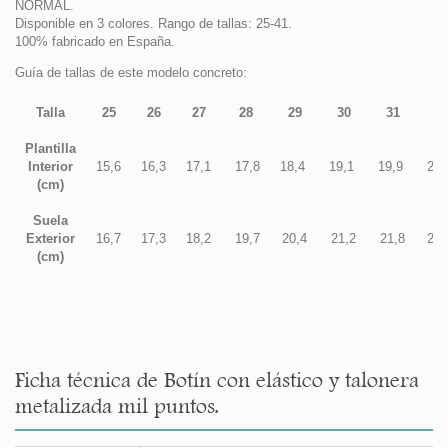
NORMAL.
Disponible en 3 colores. Rango de tallas: 25-41.
100% fabricado en España.
Guía de tallas de este modelo concreto:
Talla
25
26
27
28
29
30
31
3
Plantilla
Interior
15,6
16,3
17,1
17,8
18,4
19,1
19,9
20
(cm)
Suela
Exterior
16,7
17,3
18,2
19,7
20,4
21,2
21,8
22
(cm)
Ficha técnica de Botín con elástico y talonera
metalizada mil puntos.