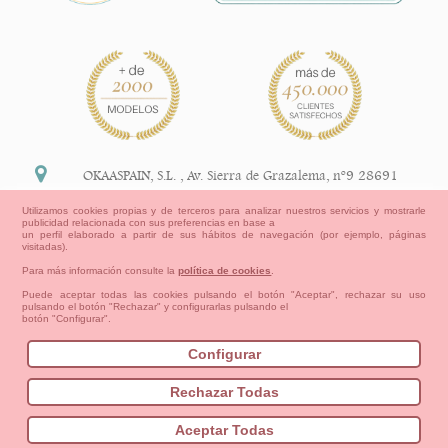
OKAASPAIN, S.L.
,
Av. Sierra de Grazalema, nº9 28691
Villanueva de la Cañada Madrid (España)
Utilizamos cookies propias y de terceros para analizar nuestros servicios y mostrarle
publicidad relacionada con sus preferencias en base a
+34 91 113 89 09
un perfil elaborado a partir de sus hábitos de navegación (por ejemplo, páginas
visitadas).
info@okaaspain.com
Para más información consulte la
política de cookies
.
Puede aceptar todas las cookies pulsando el botón "Aceptar", rechazar su uso
pulsando el botón "Rechazar" y configurarlas pulsando el
Información Legal
botón "Configurar".
Condiciones generales de compra, formas de pago ,
política de devoluciones y reembolsos
Configurar
Privacidad
Aviso Legal
Aviso Cookies
Contacto
Mapa del sitio
Cómo crear tu cuenta OKAA.
Rechazar Todas
Bebés
Pequeños/as
Niña
Niño
Mamas & Papas
Aceptar Todas
NUEVA COLECCION
OUTLET-ULTIMAS TALLAS