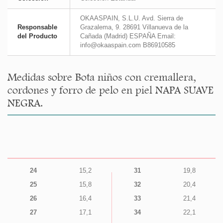
OKAASPAIN, S.L.U. Avd. Sierra de
Responsable
Grazalema, 9. 28691 Villanueva de la
del Producto
Cañada (Madrid) ESPAÑA Email:
info@okaaspain.com B86910585
Medidas sobre Bota niños con cremallera,
cordones y forro de pelo en piel NAPA SUAVE
NEGRA.
24
15,2
31
19,8
25
15,8
32
20,4
26
16,4
33
21,4
27
17,1
34
22,1