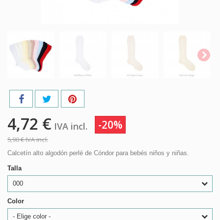
4,72 €
-20%
IVA incl.
5,90 €
IVA incl.
Calcetín alto algodón perlé de Cóndor para bebés niños y niñas.
Talla
000
Color
- Elige color -