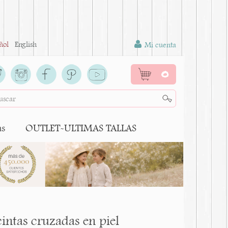
ñol
English
Mi cuenta
0
as
OUTLET-ULTIMAS TALLAS
intas cruzadas en piel