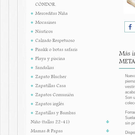
CÓNDOR.
Merceditas Niña
Mocasines
Náuticos
Calzado Respetuoso
Pisakk o botas safaris
Más i
Playa y piscina
META
Sandalias
Zapato Blucher
Nueva
piern
Zapatillas Casa
vesti
acaba
Zapatos Comunión
Son u
Zapatos inglés
colec
Zapatillas y Bambas
Forra
Suela
Niño (tallas 22-41)
sin p
Mamas & Papas
Dispo