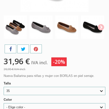
31,96 €
-20%
IVA incl.
39,95 €
IVA incl.
Nueva Bailarina para niñas y mujer con BORLAS en piel serraje.
Talla
35
Color
- Elige color -