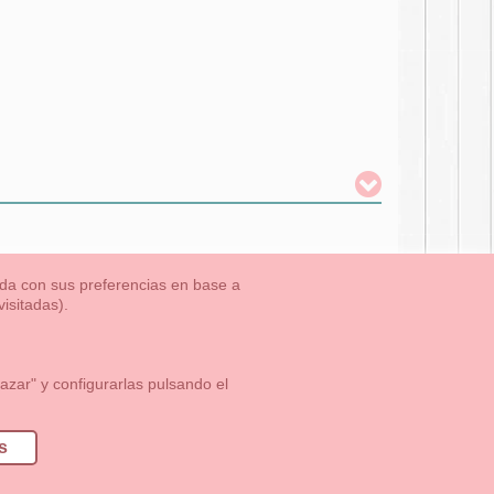
nada con sus preferencias en base a
isitadas).
TLET-ULTIMAS TALLAS
Aviso Legal
Aviso Cookies
Contacto
zar" y configurarlas pulsando el
1 113 89 09
info@okaaspain.com
s