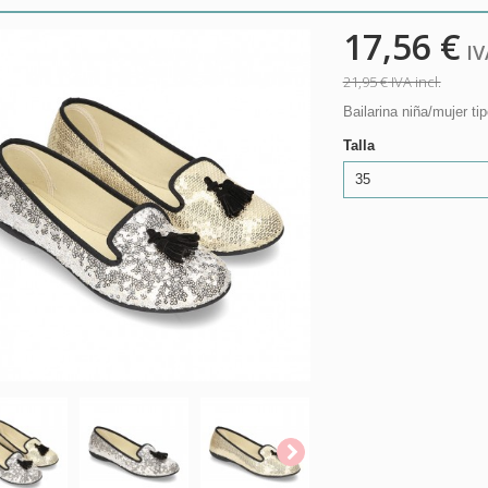
17,56 €
IVA
21,95 €
IVA incl.
Bailarina niña/mujer t
Talla
35