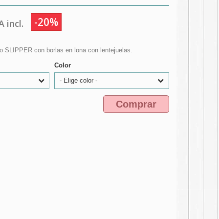
-20%
 incl.
ipo SLIPPER con borlas en lona con lentejuelas.
Color
- Elige color -
Comprar