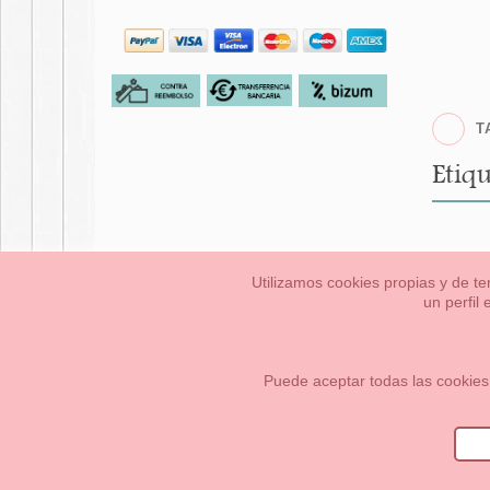
T
Etiqu
Utilizamos cookies propias y de te
un perfil
Bebés
Pequeños/a
Información Legal
Condiciones generales de compra,
Cómo crear tu cuenta OKAA.
Mapa del sitio
Puede aceptar todas las cookies
OKAASPAIN, S.L.
,
Av. Sierra de Graza