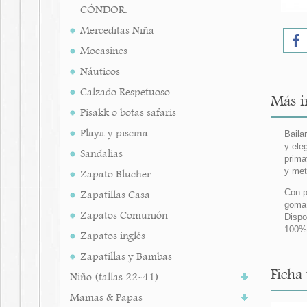
CÓNDOR.
Merceditas Niña
Mocasines
Náuticos
Calzado Respetuoso
Más i
Pisakk o botas safaris
Playa y piscina
Baila
y ele
Sandalias
prima
y met
Zapato Blucher
Con p
Zapatillas Casa
goma 
Zapatos Comunión
Dispo
100%
Zapatos inglés
Zapatillas y Bambas
Ficha
Niño (tallas 22-41)
Mamas & Papas