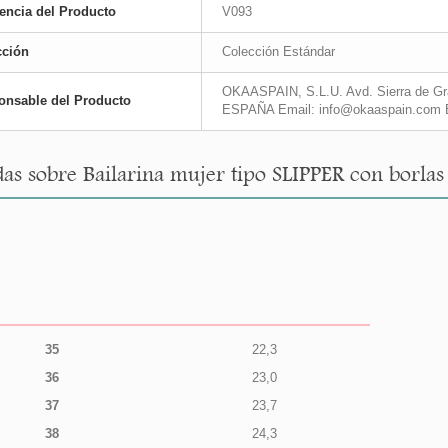
encia del Producto
V093
cción
Colección Estándar
OKAASPAIN, S.L.U. Avd. Sierra de Gra
onsable del Producto
ESPAÑA Email: info@okaaspain.com 
as sobre Bailarina mujer tipo SLIPPER con borlas 
35
22,3
36
23,0
37
23,7
38
24,3