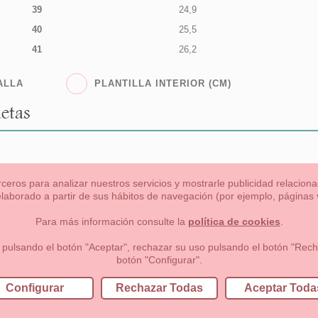
39
24,9
40
25,5
41
26,2
ALLA
PLANTILLA INTERIOR (CM)
etas
rceros para analizar nuestros servicios y mostrarle publicidad relacio
 elaborado a partir de sus hábitos de navegación (por ejemplo, páginas v
s
Niña
Niño
Mamas & Papas
NUEVA COLECCION
OU
Para más información consulte la
política de cookies
.
 formas de pago , política de devoluciones y reembolsos
Privacidad
 pulsando el botón "Aceptar", rechazar su uso pulsando el botón "Recha
botón "Configurar".
lema, nº9 28691 Villanueva de la Cañada Madrid (España)
+34 9
Configurar
Rechazar Todas
Aceptar Toda