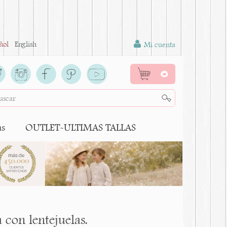
ñol
English
Mi cuenta
0
as
OUTLET-ULTIMAS TALLAS
 con lentejuelas.