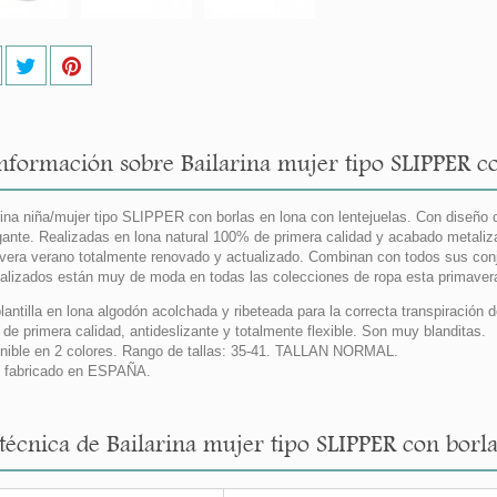
nformación sobre Bailarina mujer tipo SLIPPER con
rina niña/mujer tipo SLIPPER con borlas en lona con lentejuelas. Con diseño 
gante. Realizadas en lona natural 100% de primera calidad y acabado metaliz
vera verano totalmente renovado y actualizado. Combinan con todos sus conj
alizados están muy de moda en todas las colecciones de ropa esta primave
lantilla en lona algodón acolchada y ribeteada para la correcta transpiració
de primera calidad, antideslizante y totalmente flexible. Son muy blanditas.
nible en 2 colores. Rango de tallas: 35-41. TALLAN NORMAL.
 fabricado en ESPAÑA.
 técnica de Bailarina mujer tipo SLIPPER con borla