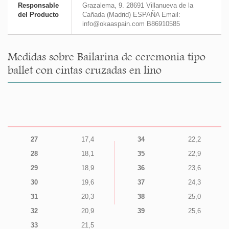
Responsable
Grazalema, 9. 28691 Villanueva de la
del Producto
Cañada (Madrid) ESPAÑA Email:
info@okaaspain.com B86910585
Medidas sobre Bailarina de ceremonia tipo
ballet con cintas cruzadas en lino
27
17,4
34
22,2
28
18,1
35
22,9
29
18,9
36
23,6
30
19,6
37
24,3
31
20,3
38
25,0
32
20,9
39
25,6
33
21,5