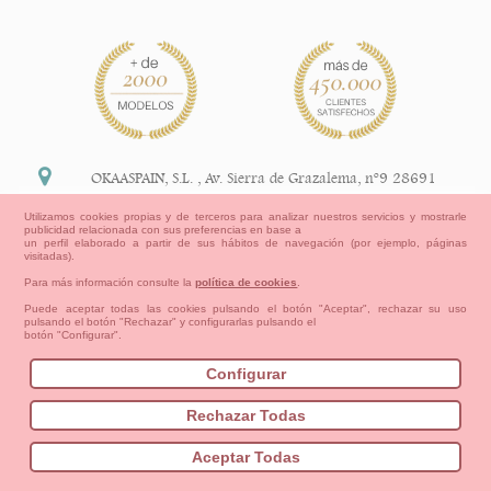
OKAASPAIN, S.L.
,
Av. Sierra de Grazalema, nº9 28691
Villanueva de la Cañada Madrid (España)
Utilizamos cookies propias y de terceros para analizar nuestros servicios y mostrarle
publicidad relacionada con sus preferencias en base a
+34 91 113 89 09
un perfil elaborado a partir de sus hábitos de navegación (por ejemplo, páginas
visitadas).
info@okaaspain.com
Para más información consulte la
política de cookies
.
Puede aceptar todas las cookies pulsando el botón "Aceptar", rechazar su uso
pulsando el botón "Rechazar" y configurarlas pulsando el
Información Legal
botón "Configurar".
Condiciones generales de compra, formas de pago ,
política de devoluciones y reembolsos
Configurar
Privacidad
Aviso Legal
Aviso Cookies
Contacto
Mapa del sitio
Cómo crear tu cuenta OKAA.
Rechazar Todas
Bebés
Pequeños/as
Niña
Niño
Mamas & Papas
Aceptar Todas
NUEVA COLECCION
OUTLET-ULTIMAS TALLAS