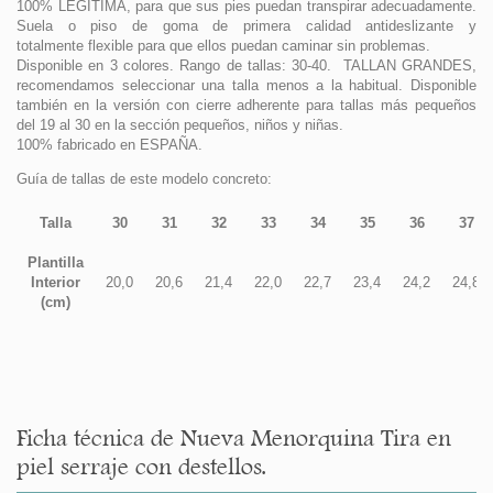
100% LEGÍTIMA, para que sus pies puedan transpirar adecuadamente.
Suela o piso de goma de primera calidad antideslizante y
totalmente flexible para que ellos puedan caminar sin problemas.
Disponible en 3 colores. Rango de tallas: 30-40. TALLAN GRANDES,
recomendamos seleccionar una talla menos a la habitual. Disponible
también en la versión con cierre adherente para tallas más pequeños
del 19 al 30 en la sección pequeños, niños y niñas.
100% fabricado en ESPAÑA.
Guía de tallas de este modelo concreto:
Talla
30
31
32
33
34
35
36
37
Plantilla
Interior
20,0
20,6
21,4
22,0
22,7
23,4
24,2
24,8
(cm)
Ficha técnica de Nueva Menorquina Tira en
piel serraje con destellos.