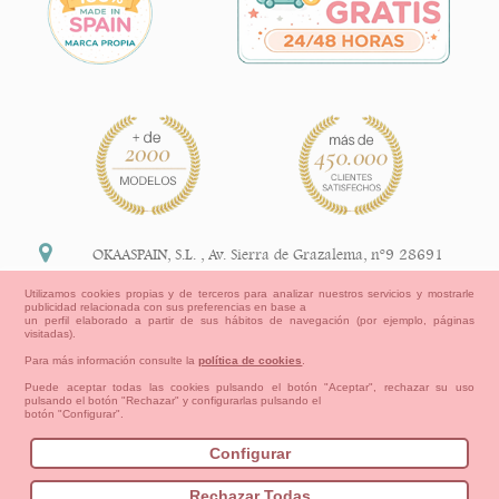
OKAASPAIN, S.L.
,
Av. Sierra de Grazalema, nº9 28691
Villanueva de la Cañada Madrid (España)
Utilizamos cookies propias y de terceros para analizar nuestros servicios y mostrarle
publicidad relacionada con sus preferencias en base a
+34 91 113 89 09
un perfil elaborado a partir de sus hábitos de navegación (por ejemplo, páginas
visitadas).
info@okaaspain.com
Para más información consulte la
política de cookies
.
Puede aceptar todas las cookies pulsando el botón "Aceptar", rechazar su uso
pulsando el botón "Rechazar" y configurarlas pulsando el
Información Legal
botón "Configurar".
Condiciones generales de compra, formas de pago ,
política de devoluciones y reembolsos
Configurar
Privacidad
Aviso Legal
Aviso Cookies
Contacto
Mapa del sitio
Cómo crear tu cuenta OKAA.
Rechazar Todas