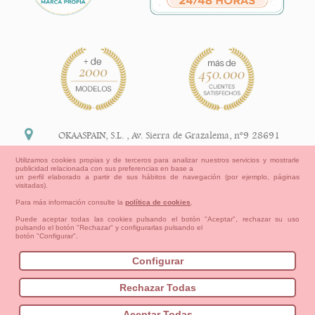
OKAASPAIN, S.L.
,
Av. Sierra de Grazalema, nº9 28691
Villanueva de la Cañada Madrid (España)
Utilizamos cookies propias y de terceros para analizar nuestros servicios y mostrarle
publicidad relacionada con sus preferencias en base a
+34 91 113 89 09
un perfil elaborado a partir de sus hábitos de navegación (por ejemplo, páginas
visitadas).
info@okaaspain.com
Para más información consulte la
política de cookies
.
Puede aceptar todas las cookies pulsando el botón "Aceptar", rechazar su uso
pulsando el botón "Rechazar" y configurarlas pulsando el
Información Legal
botón "Configurar".
Condiciones generales de compra, formas de pago ,
política de devoluciones y reembolsos
Configurar
Privacidad
Aviso Legal
Aviso Cookies
Contacto
Mapa del sitio
Cómo crear tu cuenta OKAA.
Rechazar Todas
Bebés
Pequeños/as
Niña
Niño
Mamas & Papas
Aceptar Todas