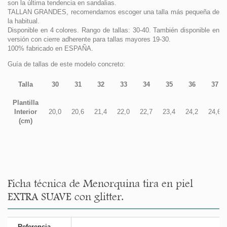
son la última tendencia en sandalias.
TALLAN GRANDES, recomendamos escoger una talla más pequeña de
la habitual.
Disponible en 4 colores. Rango de tallas: 30-40. También disponible en
versión con cierre adherente para tallas mayores 19-30.
100% fabricado en ESPAÑA.
Guía de tallas de este modelo concreto:
Talla
30
31
32
33
34
35
36
37
Plantilla
Interior
20,0
20,6
21,4
22,0
22,7
23,4
24,2
24,6
(cm)
Ficha técnica de Menorquina tira en piel
EXTRA SUAVE con glitter.
Referencia