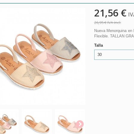
21,56 €
IVA
26,95 €
IVA incl.
Nueva Menorquina en P
Flexible. TALLAN GR
Talla
30