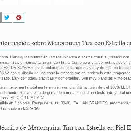
nformación sobre Menorquina Tira con Estrella 
cional Menorquina o también llamada ibicenca o abarca con tira y diseño c
niños, niñas y mamás también. Con tira al tobillo para una correcta sujeción 
ad EXTRA SUAVE y en los colores pasteles más suaves y de más en tendenc
OKAA con el diseño de una estrella grabada tan en tendencia esta temporada
lizado. Muy cómodas, prácticas y confortables. Son muy blanditas y moldeab
das interiormente totalmente en piel, con plantilla también de piel 100% LEG
adamente. Suela o piso de goma de primera calidad antideslizante y totalment
lemas. EDICIÓN LIMITADA.
nible en 3 colores. Rango de tallas: 30-40. TALLAN GRANDES, recomendamos
 fabricado en ESPAÑA.
 técnica de Menorquina Tira con Estrella en Piel