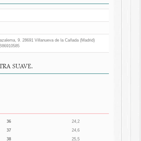
zalema, 9. 28691 Villanueva de la Cañada (Madrid)
B86910585
XTRA SUAVE.
36
24,2
37
24,6
38
25,5