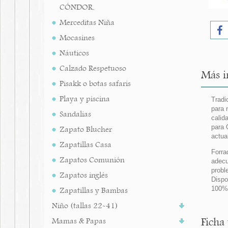
CÓNDOR.
Merceditas Niña
Mocasines
Náuticos
Calzado Respetuoso
Más i
Pisakk o botas safaris
Playa y piscina
Tradi
para 
Sandalias
calid
para 
Zapato Blucher
actua
Zapatillas Casa
Forra
Zapatos Comunión
adecu
prob
Zapatos inglés
Dispo
100%
Zapatillas y Bambas
Niño (tallas 22-41)
Ficha
Mamas & Papas