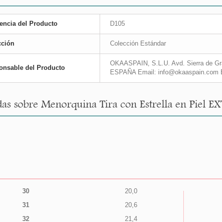
encia del Producto
D105
cción
Colección Estándar
OKAASPAIN, S.L.U. Avd. Sierra de Gra
onsable del Producto
ESPAÑA Email: info@okaaspain.com 
as sobre Menorquina Tira con Estrella en Piel E
30
20,0
31
20,6
32
21,4