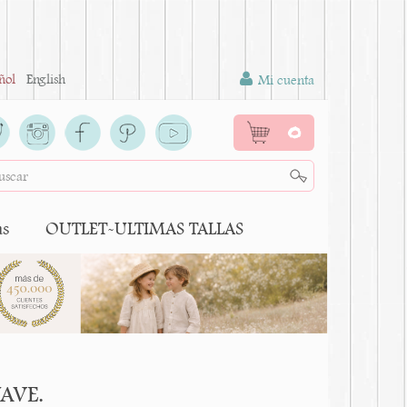
ñol
English
Mi cuenta
0
as
OUTLET-ULTIMAS TALLAS
UAVE.