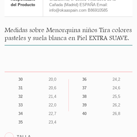
del Producto
Cañada (Madrid) ESPAÑA Email:
info@okaaspain.com B86910585
Medidas sobre Menorquina niños Tira colores
pasteles y suela blanca en Piel EXTRA SUAVE.
30
20,0
36
24,2
31
20,6
37
24,6
32
21,4
38
25,5
33
22,0
39
26,2
34
22,7
40
26,8
35
23,4
TALLA