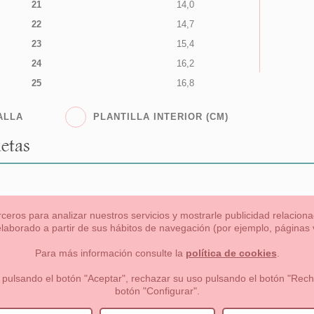
21
14,0
22
14,7
23
15,4
24
16,2
25
16,8
ALLA
PLANTILLA INTERIOR (CM)
etas
rceros para analizar nuestros servicios y mostrarle publicidad relacio
 elaborado a partir de sus hábitos de navegación (por ejemplo, páginas v
s
Niña
Niño
Mamas & Papas
NUEVA COLECCION
OU
Para más información consulte la
política de cookies
.
 formas de pago , política de devoluciones y reembolsos
Privacidad
 pulsando el botón "Aceptar", rechazar su uso pulsando el botón "Recha
botón "Configurar".
lema, nº9 28691 Villanueva de la Cañada Madrid (España)
+34 9