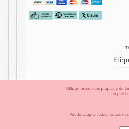
T
Etiqu
Utilizamos cookies propias y de te
un perfil
Bebés
Pequeños/a
Información Legal
Condiciones generales de compra,
Cómo crear tu cuenta OKAA.
Mapa del sitio
Puede aceptar todas las cookies
OKAASPAIN, S.L.
,
Av. Sierra de Graza