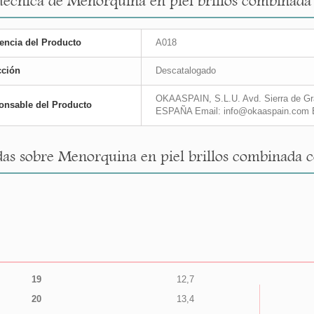
 técnica de Menorquina en piel brillos combinada 
encia del Producto
A018
cción
Descatalogado
OKAASPAIN, S.L.U. Avd. Sierra de Gra
onsable del Producto
ESPAÑA Email: info@okaaspain.com 
as sobre Menorquina en piel brillos combinada c
19
12,7
20
13,4