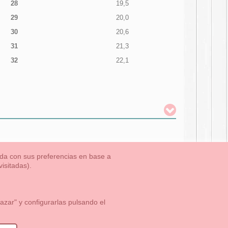
28
19,5
29
20,0
30
20,6
31
21,3
32
22,1
nada con sus preferencias en base a
isitadas).
TLET-ULTIMAS TALLAS
Aviso Legal
Aviso Cookies
Contacto
zar" y configurarlas pulsando el
1 113 89 09
info@okaaspain.com