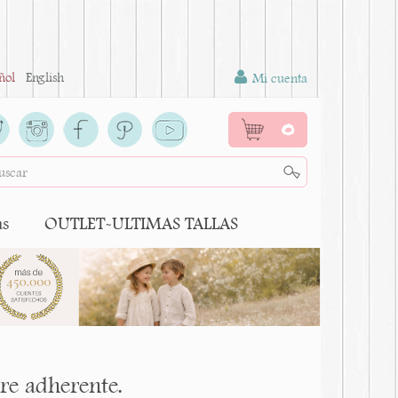
ñol
English
Mi cuenta
0
as
OUTLET-ULTIMAS TALLAS
re adherente.