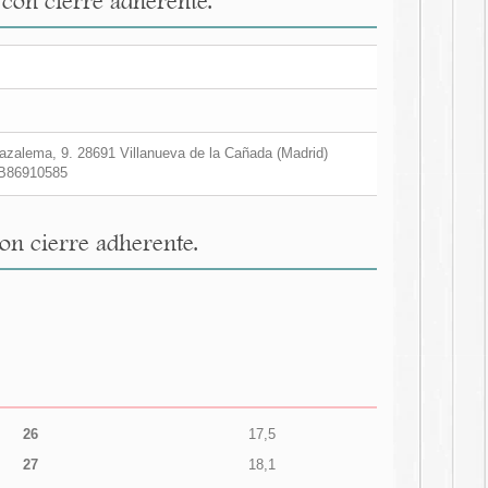
con cierre adherente.
zalema, 9. 28691 Villanueva de la Cañada (Madrid)
B86910585
on cierre adherente.
26
17,5
27
18,1