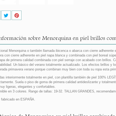
nformación sobre Menorquina en piel brillos com
cional Menorquina o también llamada ibicenca o abarca con cierre adherente e
era con cierre adherente en piel napa blanca y combinada con piel boreal sú
napa de primera calidad combinada con piel serraje con acabado con brillos. 
abilidad. Un básico del verano totalmente actualizado. Los efectos brillos y
rada primavera verano porque combinan muy bien con toda su ropa esta
das interiormente totalmente en piel, con plantilla también de piel 100% LEG
ctamente. Suela o piso de goma de primera calidad antideslizante y totalment
uy ligeras, elegantes y confortables.
nible en 3 colores. Rango de tallas: 19-32. TALLAN GRANDES, recomendamos 
 fabricado en ESPAÑA.