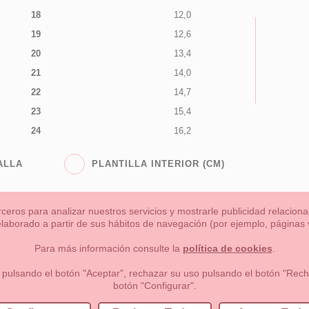
18
12,0
19
12,6
20
13,4
21
14,0
22
14,7
23
15,4
24
16,2
ALLA
PLANTILLA INTERIOR (CM)
rceros para analizar nuestros servicios y mostrarle publicidad relacio
 elaborado a partir de sus hábitos de navegación (por ejemplo, páginas v
s
Niña
Niño
Mamas & Papas
NUEVA COLECCION
OU
Para más información consulte la
política de cookies
.
 formas de pago , política de devoluciones y reembolsos
Privacidad
 pulsando el botón "Aceptar", rechazar su uso pulsando el botón "Recha
botón "Configurar".
lema, nº9 28691 Villanueva de la Cañada Madrid (España)
+34 9