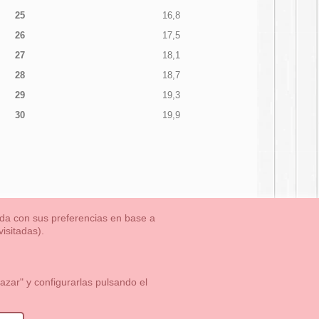
25
16,8
26
17,5
27
18,1
28
18,7
29
19,3
30
19,9
nada con sus preferencias en base a
isitadas).
TLET-ULTIMAS TALLAS
Aviso Legal
Aviso Cookies
Contacto
zar" y configurarlas pulsando el
1 113 89 09
info@okaaspain.com