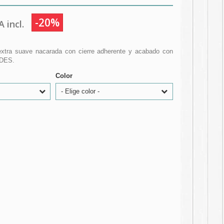
-20%
 incl.
extra suave nacarada con cierre adherente y acabado con
NDES.
Color
- Elige color -