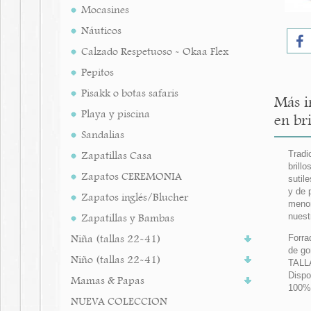
Mocasines
Náuticos
Calzado Respetuoso - Okaa Flex
Pepitos
Pisakk o botas safaris
Más i
Playa y piscina
en bri
Sandalias
Zapatillas Casa
Tradi
brill
Zapatos CEREMONIA
sutil
y de 
Zapatos inglés/Blucher
menor
Zapatillas y Bambas
nuest
Niña (tallas 22-41)
Forra
de go
Niño (tallas 22-41)
TALLA
Dispo
Mamas & Papas
100%
NUEVA COLECCION