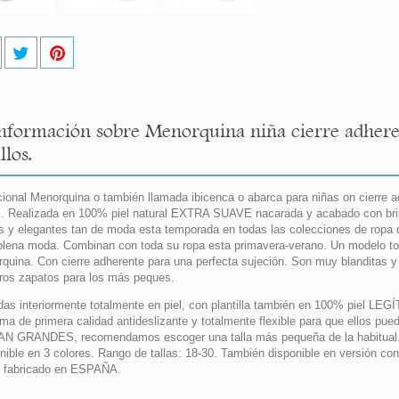
nformación sobre Menorquina niña cierre adheren
llos.
cional Menorquina o también llamada ibicenca o abarca para niñas on cierre 
os. Realizada en 100% piel natural EXTRA SUAVE nacarada y acabado con brill
es y elegantes tan de moda esta temporada en todas las colecciones de ropa 
plena moda. Combinan con toda su ropa esta primavera-verano. Un modelo tot
quina. Con cierre adherente para una perfecta sujeción. Son muy blanditas y
ros zapatos para los más peques.
das interiormente totalmente en piel, con plantilla también en 100% piel LEGÍ
ma de primera calidad antideslizante y totalmente flexible para que ellos
N GRANDES, recomendamos escoger una talla más pequeña de la habitual
nible en 3 colores. Rango de tallas: 18-30. También disponible en versión con 
 fabricado en ESPAÑA.