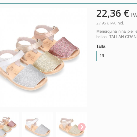
22,36 €
IVA
27,95 €
IVA incl.
Menorquina niña piel 
brillos. TALLAN GRA
Talla
19