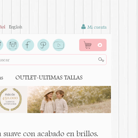
ñol
English
Mi cuenta
0
as
OUTLET-ULTIMAS TALLAS
 suave con acabado en brillos.