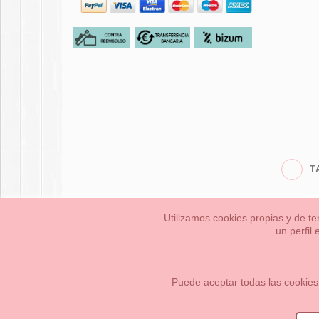
T
Utilizamos cookies propias y de te
un perfil
Bebés
Pequeños/a
Información Legal
Condiciones generales de compra,
Cómo crear tu cuenta OKAA.
Mapa del sitio
Puede aceptar todas las cookies
OKAASPAIN, S.L.
,
Av. Sierra de Graza