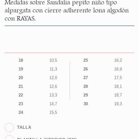
Medidas sobre Sandalia pepito niño tipo
alpargata con cierre adherente lona algodón
con RAYAS.
18
10,5
25
16,2
19
11,3
26
16,9
20
12,0
27
17,5
21
12,6
28
18,1
22
13,3
29
18,7
23
14,7
30
19,3
24
15,5
TALLA