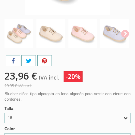
23,96 €
-20%
IVA incl.
29,95 €
IVA incl.
Blucher niños tipo alpargata en lona algodón para vestir con cierre con
cordones.
Talla
18
Color