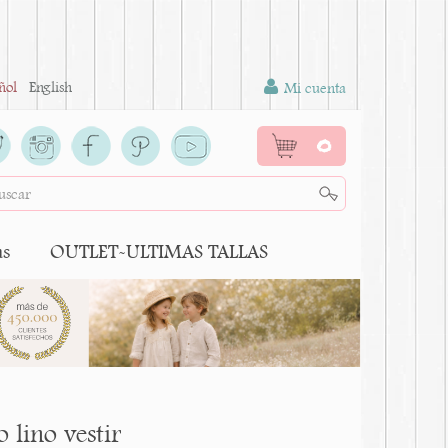
ñol
English
Mi cuenta
0
as
OUTLET-ULTIMAS TALLAS
 lino vestir