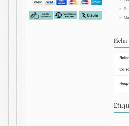
Pro
Mat
Ficha 
Refer
Cole
Resp
Etiqu