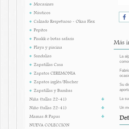
Mocasines
Náuticos
Calzado Respetuoso - Okaa Flex
Pepitos
Pisakk o botas safaris
Más i
Playa y piscina
Sandalias
La al
comod
Zapatillas Casa
Fabri
Zapatos CEREMONIA
ocasi
Zapatos inglés/Blucher
Su di
Zapatillas y Bambas
aport
Niña (tallas 22-41)
La su
Niño (tallas 22-41)
Un mo
Mamas & Papas
Det
NUEVA COLECCION