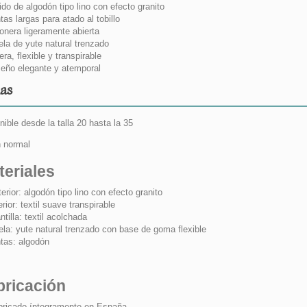
ido de algodón tipo lino con efecto granito
tas largas para atado al tobillo
onera ligeramente abierta
la de yute natural trenzado
era, flexible y transpirable
eño elegante y atemporal
las
nible desde la talla 20 hasta la 35
n normal
teriales
erior: algodón tipo lino con efecto granito
erior: textil suave transpirable
ntilla: textil acolchada
la: yute natural trenzado con base de goma flexible
tas: algodón
bricación
bricado íntegramente en España