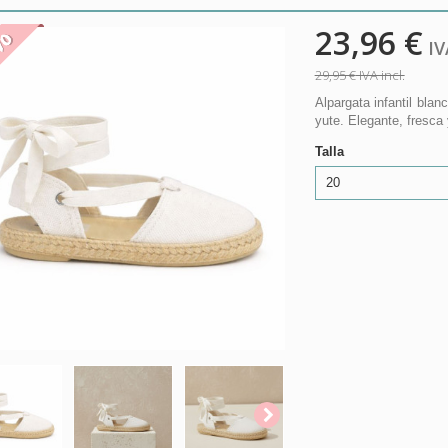
23,96 €
VO
IVA
29,95 €
IVA incl.
Alpargata infantil blan
yute. Elegante, fresca
Talla
20