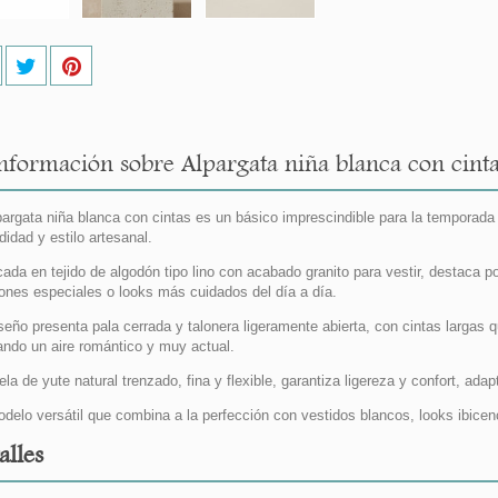
nformación sobre Alpargata niña blanca con cintas
pargata niña blanca con cintas es un básico imprescindible para la temporad
idad y estilo artesanal.
cada en tejido de algodón tipo lino con acabado granito para vestir, destaca po
ones especiales o looks más cuidados del día a día.
seño presenta pala cerrada y talonera ligeramente abierta, con cintas largas qu
ando un aire romántico y muy actual.
ela de yute natural trenzado, fina y flexible, garantiza ligereza y confort, ada
delo versátil que combina a la perfección con vestidos blancos, looks ibice
alles