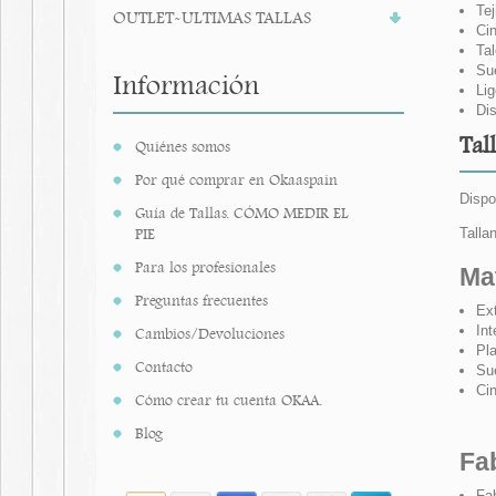
Tej
OUTLET-ULTIMAS TALLAS
Cin
Tal
Sue
Información
Lig
Dis
Tal
Quiénes somos
Por qué comprar en Okaaspain
Dispo
Guía de Tallas. CÓMO MEDIR EL
PIE
Talla
Para los profesionales
Ma
Preguntas frecuentes
Ext
Int
Cambios/Devoluciones
Pla
Contacto
Sue
Cin
Cómo crear tu cuenta OKAA.
Blog
Fa
Fa