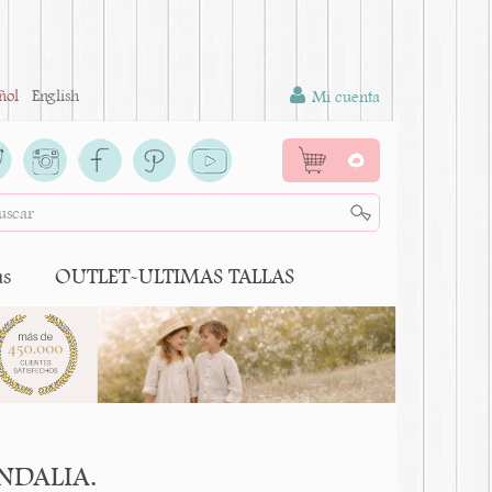
ñol
English
Mi cuenta
0
as
OUTLET-ULTIMAS TALLAS
ANDALIA.