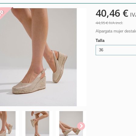
40,46 €
VO
IVA
44,95 €
IVA incl.
Alpargata mujer destal
Talla
36