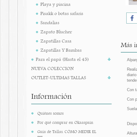
Playa y piscina
Pisakk o botas safaris
Sandalias
Zapato Blucher
Zapatillas Casa
Más i
Zapatillas Y Bambas
Para el papá (Hasta el 45)
Alpar
NUEVA COLECCION
Reali
diari
OUTLET-ULTIMAS TALLAS
tende
Con t
Información
Con p
Suela
Quiénes somos
Por qué comprar en Okaaspain
Dispo
Guía de Tallas. CÓMO MEDIR EL
Altur