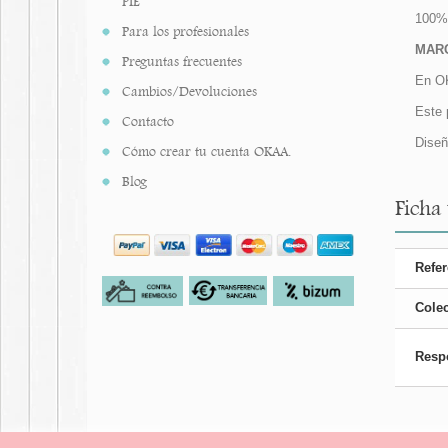
PIE
100% 
Para los profesionales
MARC
Preguntas frecuentes
En OK
Cambios/Devoluciones
Este 
Contacto
Diseñ
Cómo crear tu cuenta OKAA.
Blog
Ficha
Refer
Cole
Resp