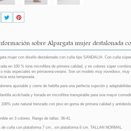
nformación sobre Alpargata mujer destalonada c
gata mujer con diseño destalonado con cuña tipo SANDALIA. Con cuña súper
zada en 100 % lona microfibra de primera calidad, y en colores súper combin
o o más especiales en primavera-verano. Son un modelo muy novedoso, muy c
ncia esta temporada.
alonera ajustable y cierre de hebilla para una perfecta sujeción y adaptabil
lantilla acolchada y forrada en microfibra transpirable para una mayor comodi
 100% yute natural trenzado con piso en goma de primera calidad y antidesli
nible en 3 colores. Rango de tallas: 36-41.
a de cuña con plataforma 7 cm., sin plataforma 6 cm. TALLAN NORMAL.