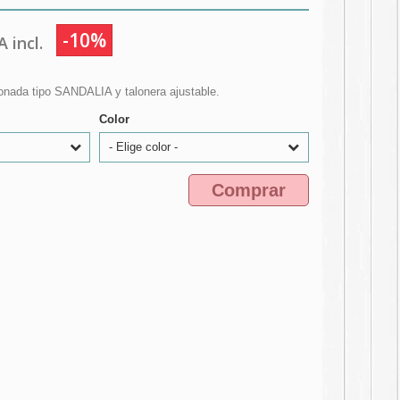
-10%
 incl.
onada tipo SANDALIA y talonera ajustable.
Color
- Elige color -
Comprar