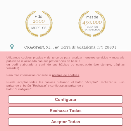
OKAASPAIN, S.L.
,
Av. Sierra de Grazalema, nº9 28691
Villanueva de la Cañada Madrid (España)
Utilizamos cookies propias y de terceros para analizar nuestros servicios y mostrarle
publicidad relacionada con sus preferencias en base a
+34 91 113 89 09
un perfil elaborado a partir de sus hábitos de navegación (por ejemplo, páginas
visitadas).
info@okaaspain.com
Para más información consulte la
política de cookies
.
Puede aceptar todas las cookies pulsando el botón "Aceptar", rechazar su uso
pulsando el botón "Rechazar" y configurarlas pulsando el
Información Legal
botón "Configurar".
Condiciones generales de compra, formas de pago ,
política de devoluciones y reembolsos
Configurar
Privacidad
Aviso Legal
Aviso Cookies
Contacto
Mapa del sitio
Cómo crear tu cuenta OKAA.
Rechazar Todas
Bebés
Pequeños/as
Niña
Niño
Mamas & Papas
Aceptar Todas
NUEVA COLECCION
OUTLET-ULTIMAS TALLAS