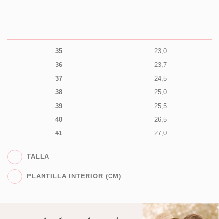
35
23,0
36
23,7
37
24,5
38
25,0
39
25,5
40
26,5
41
27,0
TALLA
PLANTILLA INTERIOR (CM)