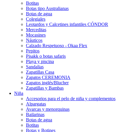
Botitas
Botas tipo Australianas
Botas de agua
Colegiales
Leotardos y Calcetines infantiles CÓNDOR
Merceditas
Mocasines
Náuticos
Calzado Respetuoso - Okaa Flex
Pepitos
Pisakk o botas safaris
Playa y piscina
Sandalias
Zapatillas Casa
Zapatos CEREMONIA
Zapatos inglés/Blucher
Zapatillas y Bambas
Niña
Accesorios para el pelo de niña y complementos
Alpargatas
Avarcas y menorquinas
Bailarinas
Botas de agua
Botitas
Botas y Botines