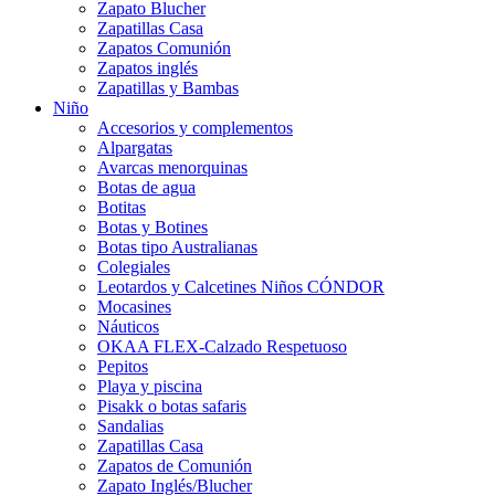
Zapato Blucher
Zapatillas Casa
Zapatos Comunión
Zapatos inglés
Zapatillas y Bambas
Niño
Accesorios y complementos
Alpargatas
Avarcas menorquinas
Botas de agua
Botitas
Botas y Botines
Botas tipo Australianas
Colegiales
Leotardos y Calcetines Niños CÓNDOR
Mocasines
Náuticos
OKAA FLEX-Calzado Respetuoso
Pepitos
Playa y piscina
Pisakk o botas safaris
Sandalias
Zapatillas Casa
Zapatos de Comunión
Zapato Inglés/Blucher