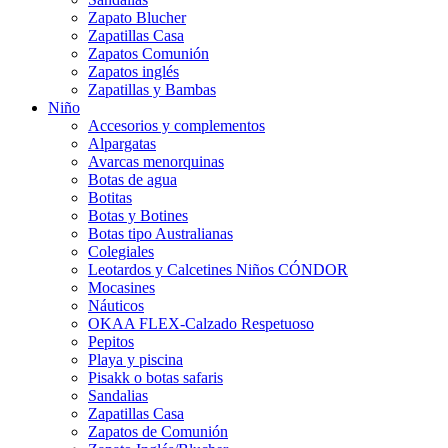
Zapato Blucher
Zapatillas Casa
Zapatos Comunión
Zapatos inglés
Zapatillas y Bambas
Niño
Accesorios y complementos
Alpargatas
Avarcas menorquinas
Botas de agua
Botitas
Botas y Botines
Botas tipo Australianas
Colegiales
Leotardos y Calcetines Niños CÓNDOR
Mocasines
Náuticos
OKAA FLEX-Calzado Respetuoso
Pepitos
Playa y piscina
Pisakk o botas safaris
Sandalias
Zapatillas Casa
Zapatos de Comunión