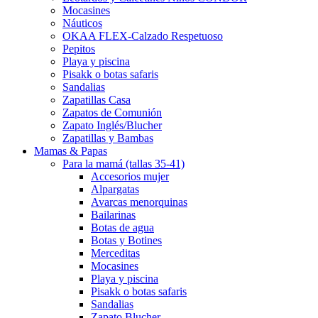
Mocasines
Náuticos
OKAA FLEX-Calzado Respetuoso
Pepitos
Playa y piscina
Pisakk o botas safaris
Sandalias
Zapatillas Casa
Zapatos de Comunión
Zapato Inglés/Blucher
Zapatillas y Bambas
Mamas & Papas
Para la mamá (tallas 35-41)
Accesorios mujer
Alpargatas
Avarcas menorquinas
Bailarinas
Botas de agua
Botas y Botines
Merceditas
Mocasines
Playa y piscina
Pisakk o botas safaris
Sandalias
Zapato Blucher