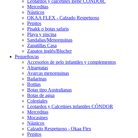
Leotardos y calcetines Bebé CÓNDOR.
Merceditas
Náuticos
OKAA FLEX - Calzado Respetuoso
Pepitos
Pisakk o botas safaris
Playa y piscina
Sandalias/Menorquinas
Zapatillas Casa
Zapatos inglés/Blucher
Pequeños/as
Accesorios de pelo infantiles y complementos
Alpargatas
Avarcas menorquinas
Bailarinas
Botitas
Botas tipo Australianas
Botas de agua
Colegiales
Leotardos y Calcetines infantiles CÓNDOR
Merceditas
Mocasines
Náuticos
Calzado Respetuoso - Okaa Flex
Pepitos