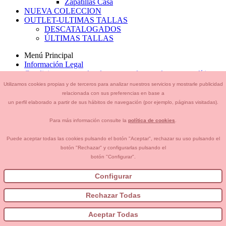
Zapatillas Casa
NUEVA COLECCION
OUTLET-ULTIMAS TALLAS
DESCATALOGADOS
ÚLTIMAS TALLAS
Menú Principal
Información Legal
Condiciones generales de compra, formas de pago , política
de devoluciones y reembolsos
Utilizamos cookies propias y de terceros para analizar nuestros servicios y mostrarle publicidad
Privacidad
relacionada con sus preferencias en base a
Cambios/Devoluciones
un perfil elaborado a partir de sus hábitos de navegación (por ejemplo, páginas visitadas).
Guía de Tallas. CÓMO MEDIR EL PIE
Preguntas frecuentes
Para más información consulte la
política de cookies
.
Por qué comprar en Okaaspain
Aviso Legal
Puede aceptar todas las cookies pulsando el botón "Aceptar", rechazar su uso pulsando el
Contacto
botón "Rechazar" y configurarlas pulsando el
PROMO NOEL 2024
botón "Configurar".
Cómo crear tu cuenta OKAA.
Configurar
Menú Principal
Rechazar Todas
Correo electrónico
Contraseña
Aceptar Todas