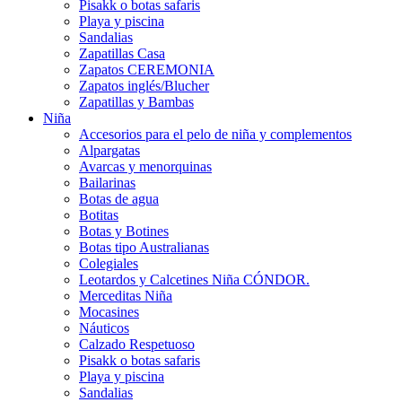
Pisakk o botas safaris
Playa y piscina
Sandalias
Zapatillas Casa
Zapatos CEREMONIA
Zapatos inglés/Blucher
Zapatillas y Bambas
Niña
Accesorios para el pelo de niña y complementos
Alpargatas
Avarcas y menorquinas
Bailarinas
Botas de agua
Botitas
Botas y Botines
Botas tipo Australianas
Colegiales
Leotardos y Calcetines Niña CÓNDOR.
Merceditas Niña
Mocasines
Náuticos
Calzado Respetuoso
Pisakk o botas safaris
Playa y piscina
Sandalias