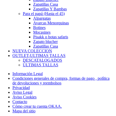
Zapatillas Casa
Zapatillas Y Bambas
Para el papá (Hasta el 45)
Alpargatas
Avarcas Menorquinas
Botines
Mocasines
Pisakk o botas safaris
Zapato blucher
Zapatillas Casa
NUEVA COLECCION
OUTLET-ULTIMAS TALLAS
DESCATALOGADOS
ÚLTIMAS TALLAS
Información Legal
Condiciones generales de compra, formas de pago , política
de devoluciones y reembolsos
Privacidad
Aviso Legal
Aviso Cookies
Contacto
Cómo crear tu cuenta OKAA.
Mapa del sitio