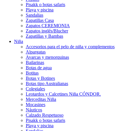
Pisakk o botas safaris
Playa y piscina
Sandalias
Zapatillas Casa
Zapatos CEREMONIA
Zapatos inglés/Blucher
Zapatillas y Bambas
Niña
Accesorios para el pelo de niña y complementos
Alpargatas
Avarcas y menorquinas
Bailarinas
Botas de agua
Botitas
Botas y Botines
Botas tipo Australianas
Colegiales
Leotardos y Calcetines Niña CÓNDOR.
Merceditas Niña
Mocasines
Náuticos
Calzado Respetuoso
Pisakk o botas safaris
Playa y piscina
Sandalias