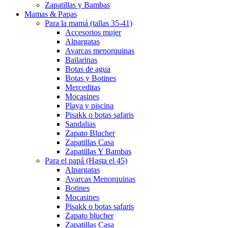
Zapatillas y Bambas
Mamas & Papas
Para la mamá (tallas 35-41)
Accesorios mujer
Alpargatas
Avarcas menorquinas
Bailarinas
Botas de agua
Botas y Botines
Merceditas
Mocasines
Playa y piscina
Pisakk o botas safaris
Sandalias
Zapato Blucher
Zapatillas Casa
Zapatillas Y Bambas
Para el papá (Hasta el 45)
Alpargatas
Avarcas Menorquinas
Botines
Mocasines
Pisakk o botas safaris
Zapato blucher
Zapatillas Casa