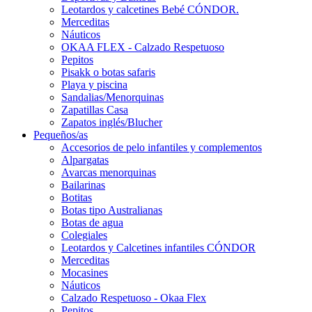
Leotardos y calcetines Bebé CÓNDOR.
Merceditas
Náuticos
OKAA FLEX - Calzado Respetuoso
Pepitos
Pisakk o botas safaris
Playa y piscina
Sandalias/Menorquinas
Zapatillas Casa
Zapatos inglés/Blucher
Pequeños/as
Accesorios de pelo infantiles y complementos
Alpargatas
Avarcas menorquinas
Bailarinas
Botitas
Botas tipo Australianas
Botas de agua
Colegiales
Leotardos y Calcetines infantiles CÓNDOR
Merceditas
Mocasines
Náuticos
Calzado Respetuoso - Okaa Flex
Pepitos