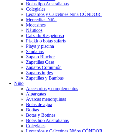
Botas tipo Australianas
Colegiales
Leotardos y Calcetines Niña CÓNDOR.
Merceditas Niña
Mocasines
Náuticos
Calzado Respetuoso
Pisakk o botas safaris
Playa y piscina
Sandalias
Zapato Blucher
Zapatillas Casa
Zapatos Comunión
Zapatos inglés
Zapatillas y Bambas
Niño
Accesorios y complementos
Alpargatas
Avarcas menorquinas
Botas de agua
Botitas
Botas y Botines
Botas tipo Australianas
Colegiales
Leotardos y Calcetines Niños CÓNDOR