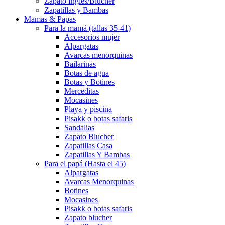
Zapato Inglés/Blucher
Zapatillas y Bambas
Mamas & Papas
Para la mamá (tallas 35-41)
Accesorios mujer
Alpargatas
Avarcas menorquinas
Bailarinas
Botas de agua
Botas y Botines
Merceditas
Mocasines
Playa y piscina
Pisakk o botas safaris
Sandalias
Zapato Blucher
Zapatillas Casa
Zapatillas Y Bambas
Para el papá (Hasta el 45)
Alpargatas
Avarcas Menorquinas
Botines
Mocasines
Pisakk o botas safaris
Zapato blucher