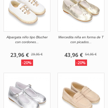
Alpargata niño tipo Blucher
Mercedita niña en forma de T
con cordones...
con picados...
23,96 €
43,96 €
29,95 €
54,95 €
-20%
-20%