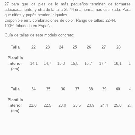
27 para que los pies de lo más pequeños terminen de formarse
adecuadamente; y otra de la talla 28-44 una horma más estilizada. Para
que niños y papás peudan ir iguales.
Disponible en 3 combinaciones de color. Rango de tallas: 22-44.
100% fabricado en España.
Guía de tallas de este modelo concreto:
Talla
22
23
24
25
26
27
28
2
Plantilla
Interior
14,1
14,7
15,3
15,8
16,7
17,4
18,1
18
(cm)
Talla
34
35
36
37
38
39
40
41
Plantilla
Interior
22,0
22,5
23,0
23,5
23,9
24,4
25,0
25,6
(cm)