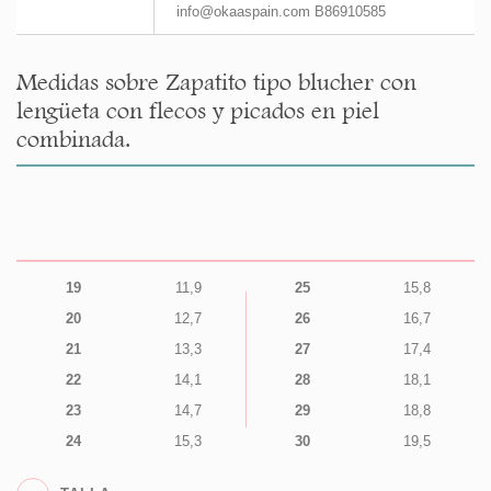
info@okaaspain.com B86910585
Medidas sobre Zapatito tipo blucher con
lengüeta con flecos y picados en piel
combinada.
19
11,9
25
15,8
20
12,7
26
16,7
21
13,3
27
17,4
22
14,1
28
18,1
23
14,7
29
18,8
24
15,3
30
19,5