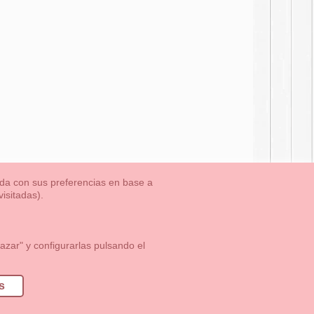
nada con sus preferencias en base a
isitadas).
TLET-ULTIMAS TALLAS
Aviso Legal
Aviso Cookies
Contacto
zar" y configurarlas pulsando el
1 113 89 09
info@okaaspain.com
s