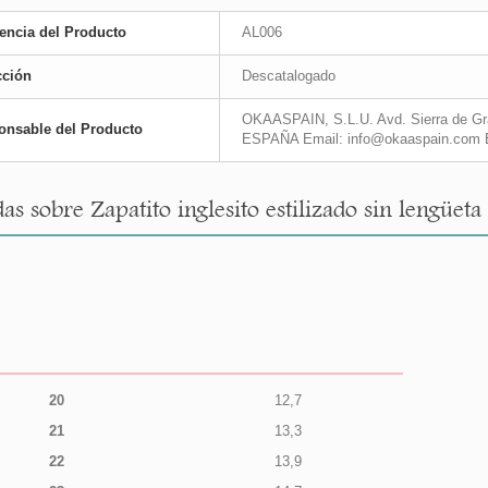
encia del Producto
AL006
cción
Descatalogado
OKAASPAIN, S.L.U. Avd. Sierra de Gra
onsable del Producto
ESPAÑA Email: info@okaaspain.com 
s sobre Zapatito inglesito estilizado sin lengüeta 
20
12,7
21
13,3
22
13,9