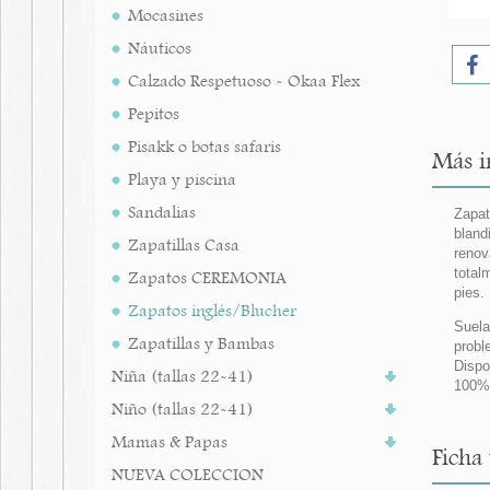
Mocasines
Náuticos
Calzado Respetuoso - Okaa Flex
Pepitos
Pisakk o botas safaris
Más in
Playa y piscina
Sandalias
Zapat
bland
Zapatillas Casa
renov
total
Zapatos CEREMONIA
pies.
Zapatos inglés/Blucher
Suela
Zapatillas y Bambas
probl
Dispo
Niña (tallas 22-41)
100%
Niño (tallas 22-41)
Mamas & Papas
Ficha 
NUEVA COLECCION