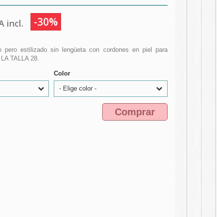
-30%
 incl.
co pero estilizado sin lengüeta con cordones en piel para
 LA TALLA 28.
Color
- Elige color -
Comprar