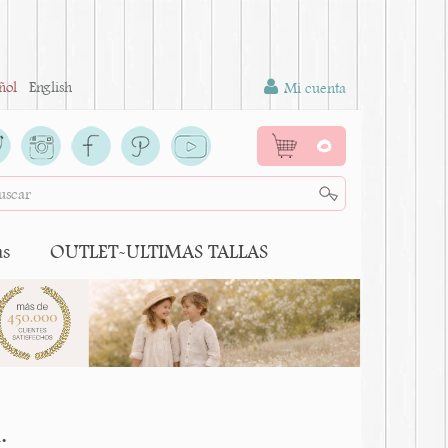
ñol
English
Mi cuenta
0
as
OUTLET-ULTIMAS TALLAS
.