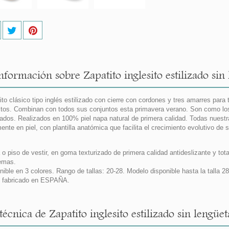
formación sobre Zapatito inglesito estilizado sin 
ito clásico tipo inglés estilizado con cierre con cordones y tres amarres para 
itos. Combinan con todos sus conjuntos esta primavera verano. Son como los z
ados. Realizados en 100% piel napa natural de primera calidad. Todas nuest
mente en piel, con plantilla anatómica que facilita el crecimiento evolutivo de 
 o piso de vestir, en goma texturizado de primera calidad antideslizante y tot
emas.
nible en 3 colores. Rango de tallas: 20-28. Modelo disponible hasta la tall
 fabricado en ESPAÑA.
técnica de Zapatito inglesito estilizado sin lengüet