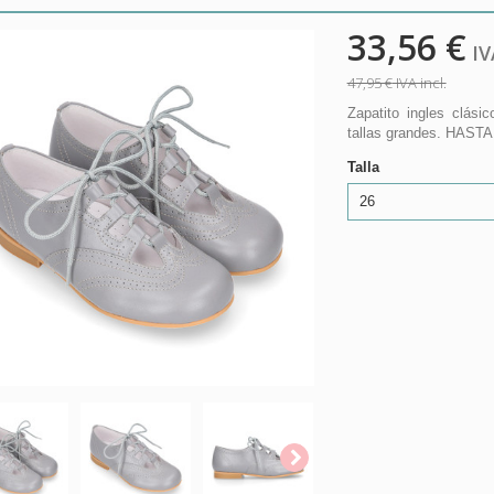
33,56 €
IVA
47,95 €
IVA incl.
Zapatito ingles clási
tallas grandes. HASTA
Talla
26