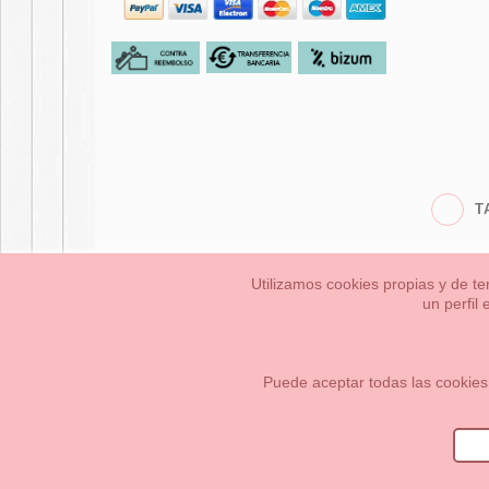
T
Utilizamos cookies propias y de te
un perfil
Bebés
Pequeños/a
Información Legal
Condiciones generales de compra,
Cómo crear tu cuenta OKAA.
Mapa del sitio
Puede aceptar todas las cookies
OKAASPAIN, S.L.
,
Av. Sierra de Graza