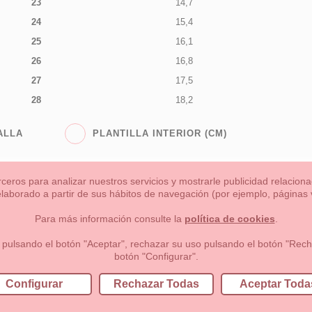
23
14,7
24
15,4
25
16,1
26
16,8
27
17,5
28
18,2
ALLA
PLANTILLA INTERIOR (CM)
rceros para analizar nuestros servicios y mostrarle publicidad relacio
 elaborado a partir de sus hábitos de navegación (por ejemplo, páginas v
s
Niña
Niño
Mamas & Papas
NUEVA COLECCION
OU
Para más información consulte la
política de cookies
.
 formas de pago , política de devoluciones y reembolsos
Privacidad
 pulsando el botón "Aceptar", rechazar su uso pulsando el botón "Recha
botón "Configurar".
lema, nº9 28691 Villanueva de la Cañada Madrid (España)
+34 9
Configurar
Rechazar Todas
Aceptar Toda