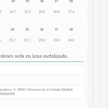
3
24
25
26
27
28
0
14,7
15,3
15,8
16,6
17,4
34
35
36
37
38
5
21,2
22,1
23,0
23,9
24,8
rdones seda en lona metalizada.
zalema, 9. 28691 Villanueva de la Cañada (Madrid)
B86910585