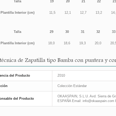
Talla
19
20
21
22
2
Plantilla Interior (cm)
11,5
12,1
12,7
13,2
14,
Talla
29
30
31
32
33
Plantilla Interior (cm)
18,0
18,6
19,3
20,0
20,
 técnica de Zapatilla tipo Bamba con puntera y co
encia del Producto
Z010
cción
Colección Estándar
OKAASPAIN, S.L.U. Avd. Sierra de Gra
onsable del Producto
ESPAÑA Email: info@okaaspain.com 