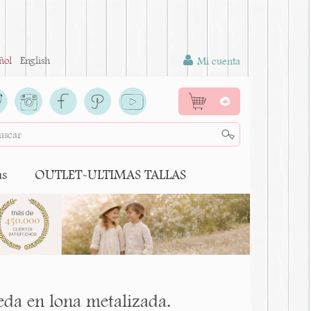
ñol
English
Mi cuenta
0
as
OUTLET-ULTIMAS TALLAS
eda en lona metalizada.