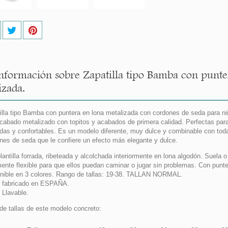
nformación sobre Zapatilla tipo Bamba con punte
izada.
illa tipo Bamba con puntera en lona metalizada con cordones de seda para n
cabado metalizado con topitos y acabados de primera calidad. Perfectas para
as y confortables. Es un modelo diferente, muy dulce y combinable con toda
nes de seda que le confiere un efecto más elegante y dulce.
lantilla forrada, ribeteada y alcolchada interiormente en lona algodón. Suela 
mente flexible para que ellos puedan caminar o jugar sin problemas. Con punt
nible en 3 colores. Rango de tallas: 19-38. TALLAN NORMAL.
 fabricado en ESPAÑA.
Llavable.
de tallas de este modelo concreto: