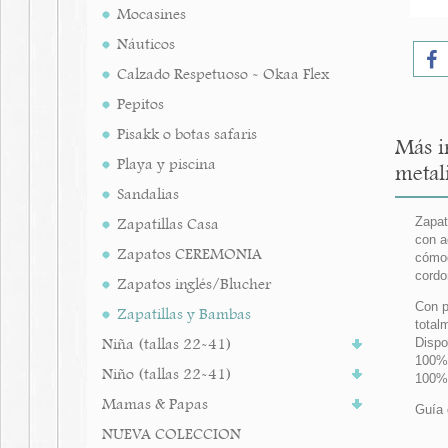
Mocasines
Náuticos
Calzado Respetuoso - Okaa Flex
Pepitos
Pisakk o botas safaris
Más i
Playa y piscina
metal
Sandalias
Zapatillas Casa
Zapat
con a
Zapatos CEREMONIA
cómod
cordo
Zapatos inglés/Blucher
Con p
Zapatillas y Bambas
total
Niña (tallas 22-41)
Dispo
100%
Niño (tallas 22-41)
100% 
Mamas & Papas
Guía 
NUEVA COLECCION