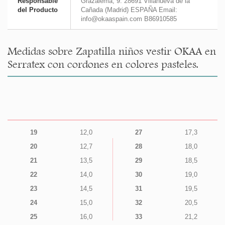
Responsable
Grazalema, 9. 28691 Villanueva de la
del Producto
Cañada (Madrid) ESPAÑA Email:
info@okaaspain.com B86910585
Medidas sobre Zapatilla niños vestir OKAA en
Serratex con cordones en colores pasteles.
19
12,0
27
17,3
20
12,7
28
18,0
21
13,5
29
18,5
22
14,0
30
19,0
23
14,5
31
19,5
24
15,0
32
20,5
25
16,0
33
21,2