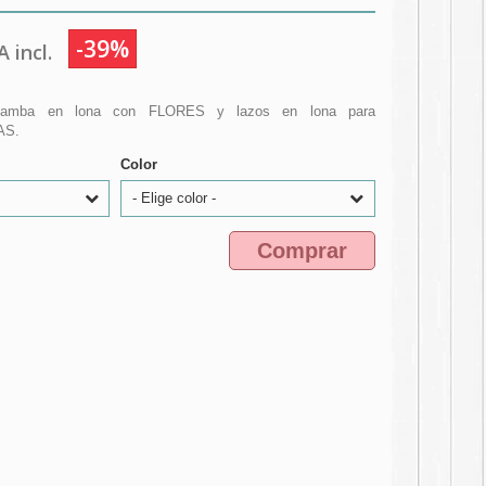
-39%
 incl.
 bamba en lona con FLORES y lazos en lona para
AS.
Color
- Elige color -
Comprar