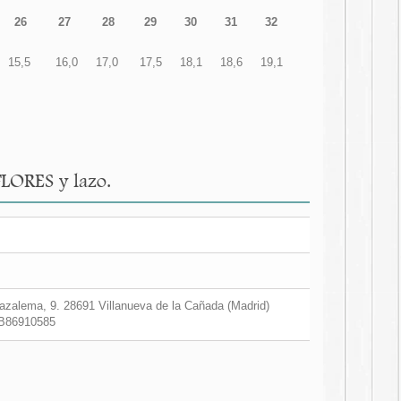
26
27
28
29
30
31
32
15,5
16,0
17,0
17,5
18,1
18,6
19,1
FLORES y lazo.
zalema, 9. 28691 Villanueva de la Cañada (Madrid)
B86910585