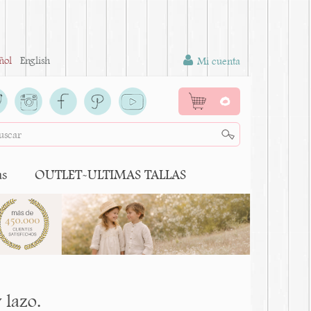
ñol
English
Mi cuenta
0
as
OUTLET-ULTIMAS TALLAS
 lazo.