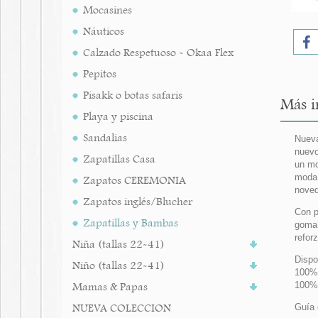
Mocasines
Náuticos
Calzado Respetuoso - Okaa Flex
Pepitos
Pisakk o botas safaris
Más i
Playa y piscina
Sandalias
Nueva
nuevo
Zapatillas Casa
un mo
moda 
Zapatos CEREMONIA
noved
Zapatos inglés/Blucher
Con p
Zapatillas y Bambas
goma 
refor
Niña (tallas 22-41)
Dispo
Niño (tallas 22-41)
100%
Mamas & Papas
100% 
NUEVA COLECCION
Guía 