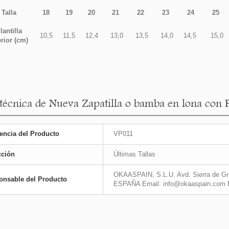
Talla
18
19
20
21
22
23
24
25
lantilla
10,5
11,5
12,4
13,0
13,5
14,0
14,5
15,0
erior (cm)
 técnica de Nueva Zapatilla o bamba en lona con 
encia del Producto
VP011
cción
Últimas Tallas
OKAASPAIN, S.L.U. Avd. Sierra de Gra
onsable del Producto
ESPAÑA Email: info@okaaspain.com 