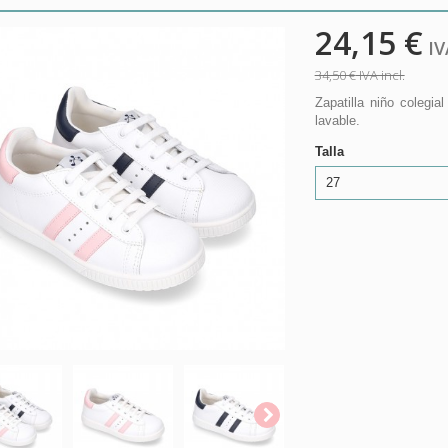
24,15 €
IVA
34,50 €
IVA incl.
Zapatilla niño colegia
lavable.
Talla
27