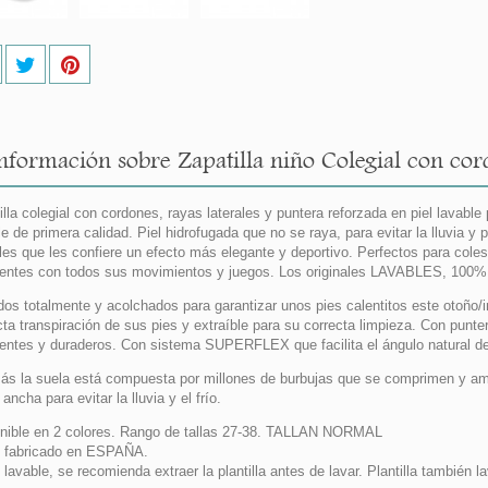
nformación sobre Zapatilla niño Colegial con cordo
illa colegial con cordones, rayas laterales y puntera reforzada en piel lavable
le de primera calidad. Piel hidrofugada que no se raya, para evitar la lluvia 
ales que les confiere un efecto más elegante y deportivo. Perfectos para coles
tentes con todos sus movimientos y juegos. Los originales LAVABLES, 100%
dos totalmente y acolchados para garantizar unos pies calentitos este otoño/in
cta transpiración de sus pies y extraíble para su correcta limpieza. Con pun
tentes y duraderos. Con sistema SUPERFLEX que facilita el ángulo natural del
s la suela está compuesta por millones de burbujas que se comprimen y 
ncha para evitar la lluvia y el frío.
nible en 2 colores. Rango de tallas 27-38. TALLAN NORMAL
 fabricado en ESPAÑA.
lavable, se recomienda extraer la plantilla antes de lavar. Plantilla también 