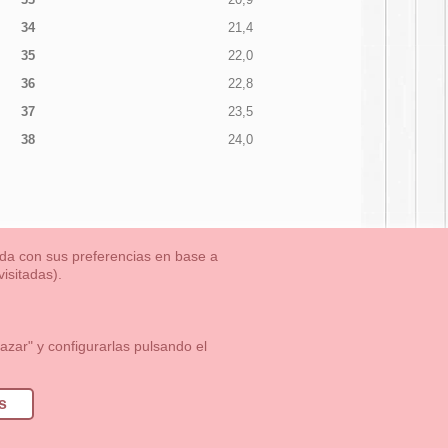
34
21,4
35
22,0
36
22,8
37
23,5
38
24,0
nada con sus preferencias en base a
isitadas).
TLET-ULTIMAS TALLAS
Aviso Legal
Aviso Cookies
Contacto
zar" y configurarlas pulsando el
1 113 89 09
info@okaaspain.com
s