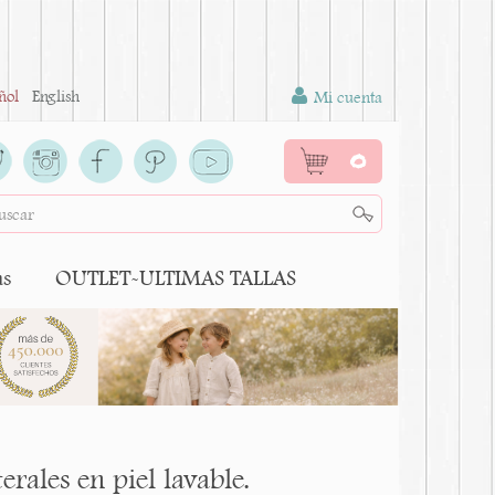
ñol
English
Mi cuenta
0
as
OUTLET-ULTIMAS TALLAS
erales en piel lavable.