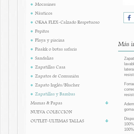
Mocasines
Náuticos
OKAA FLEX-Calzado Respetuoso
Pepitos
Playa y piscina
Más i
Pisakk o botas safaris
Sandalias
Zapat
lavab
Zapatillas Casa
later
resis
Zapatos de Comunión
Forra
Zapato Inglés/Blucher
corre
Zapatillas y Bambas
resis
Mamas & Papas
Ademá
goma a
NUEVA COLECCION
Dispo
OUTLET-ULTIMAS TALLAS
100%
100% 