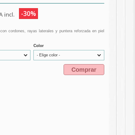
-30%
 incl.
l con cordones, rayas laterales y puntera reforzada en piel
Color
- Elige color -
Comprar