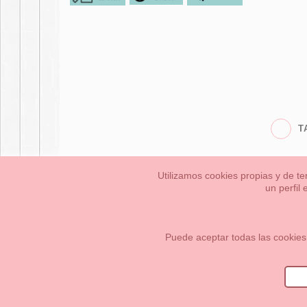
T
Utilizamos cookies propias y de te
un perfil
Bebés
Pequeños/a
Información Legal
Condiciones generales de compra,
Cómo crear tu cuenta OKAA.
Mapa del sitio
Puede aceptar todas las cookies
OKAASPAIN, S.L.
,
Av. Sierra de Graza