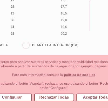
28
17,7
29
18,5
30
19,0
31
19,6
32
20,2
ALLA
PLANTILLA INTERIOR (CM)
rceros para analizar nuestros servicios y mostrarle publicidad relacio
 elaborado a partir de sus hábitos de navegación (por ejemplo, páginas v
s
Niña
Niño
Mamas & Papas
NUEVA COLECCION
OU
Para más información consulte la
política de cookies
.
 formas de pago , política de devoluciones y reembolsos
Privacidad
 pulsando el botón "Aceptar", rechazar su uso pulsando el botón "Recha
botón "Configurar".
lema, nº9 28691 Villanueva de la Cañada Madrid (España)
+34 9
Configurar
Rechazar Todas
Aceptar Toda