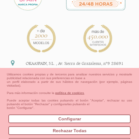
OKAASPAIN, S.L.
,
Av. Sierra de Grazalema, nº9 28691
Villanueva de la Cañada Madrid (España)
Utilizamos cookies propias y de terceros para analizar nuestros servicios y mostrarle
publicidad relacionada con sus preferencias en base a
+34 91 113 89 09
un perfil elaborado a partir de sus hábitos de navegación (por ejemplo, páginas
visitadas).
info@okaaspain.com
Para más información consulte la
política de cookies
.
Puede aceptar todas las cookies pulsando el botón "Aceptar", rechazar su uso
pulsando el botón "Rechazar" y configurarlas pulsando el
Información Legal
botón "Configurar".
Condiciones generales de compra, formas de pago ,
política de devoluciones y reembolsos
Configurar
Privacidad
Aviso Legal
Aviso Cookies
Contacto
Mapa del sitio
Cómo crear tu cuenta OKAA.
Rechazar Todas
Bebés
Pequeños/as
Niña
Niño
Mamas & Papas