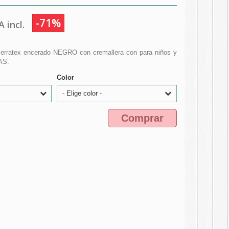
-71%
 incl.
serratex encerado NEGRO con cremallera con para niños y
AS.
Color
- Elige color -
Comprar