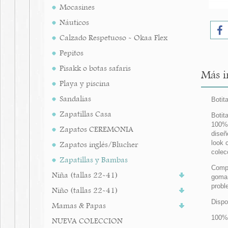
Mocasines
Náuticos
Calzado Respetuoso - Okaa Flex
Pepitos
Pisakk o botas safaris
Más i
Playa y piscina
Sandalias
Botit
Zapatillas Casa
Botit
100% 
Zapatos CEREMONIA
diseñ
look 
Zapatos inglés/Blucher
colec
Zapatillas y Bambas
Compl
Niña (tallas 22-41)
goma 
probl
Niño (tallas 22-41)
Dispo
Mamas & Papas
100% 
NUEVA COLECCION