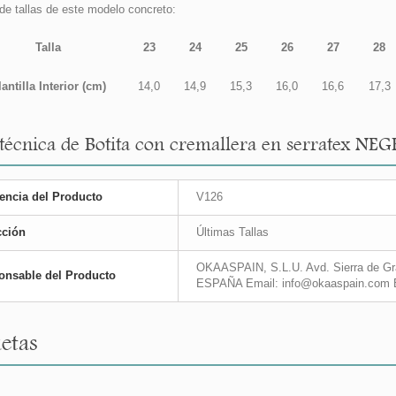
de tallas de este modelo concreto:
Talla
23
24
25
26
27
28
lantilla Interior (cm)
14,0
14,9
15,3
16,0
16,6
17,3
 técnica de Botita con cremallera en serratex NE
encia del Producto
V126
cción
Últimas Tallas
OKAASPAIN, S.L.U. Avd. Sierra de Gra
onsable del Producto
ESPAÑA Email: info@okaaspain.com 
etas