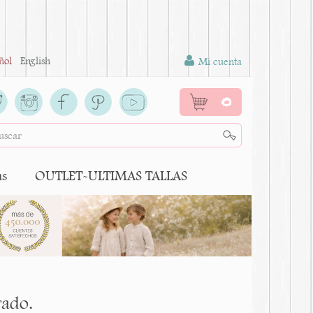
ñol
English
Mi cuenta
0
as
OUTLET-ULTIMAS TALLAS
rado.