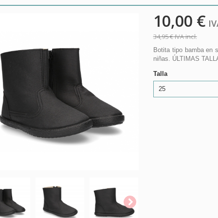
10,00 €
IVA
34,95 €
IVA incl.
Botita tipo bamba en 
niñas. ÚLTIMAS TALL
Talla
25