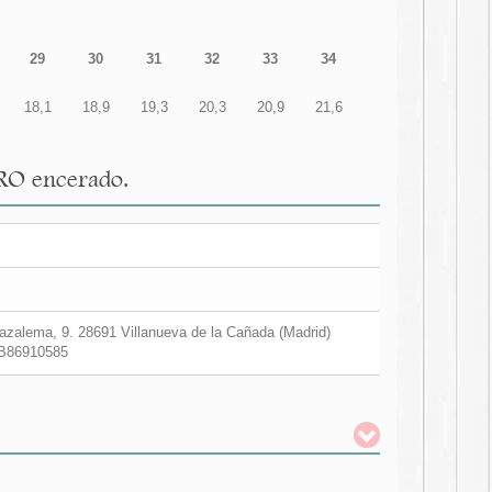
29
30
31
32
33
34
18,1
18,9
19,3
20,3
20,9
21,6
GRO encerado.
zalema, 9. 28691 Villanueva de la Cañada (Madrid)
B86910585