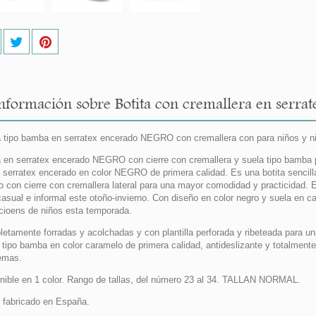
nformación sobre Botita con cremallera en serr
a tipo bamba en serratex encerado NEGRO con cremallera con para niños y n
a en serratex encerado NEGRO con cierre con cremallera y suela tipo bamba p
serratex encerado en color NEGRO de primera calidad. Es una botita sencilla
o con cierre con cremallera lateral para una mayor comodidad y practicidad.
casual e informal este otoño-invierno. Con diseño en color negro y suela en 
cioens de niños esta temporada.
etamente forradas y acolchadas y con plantilla perforada y ribeteada para una
tipo bamba en color caramelo de primera calidad, antideslizante y totalmente 
emas.
nible en 1 color. Rango de tallas, del número 23 al 34. TALLAN NORMAL.
fabricado en España.