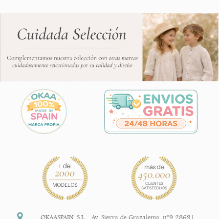
OKAASPAIN, S.L.
,
Av. Sierra de Grazalema, nº9 28691