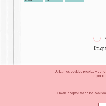
T
Etiqu
Utilizamos cookies propias y de te
un perfil
Bebés
Pequeños/a
Información Legal
Condiciones generales de compra,
Cómo crear tu cuenta OKAA.
Mapa del sitio
Puede aceptar todas las cookies
OKAASPAIN, S.L.
,
Av. Sierra de Graza