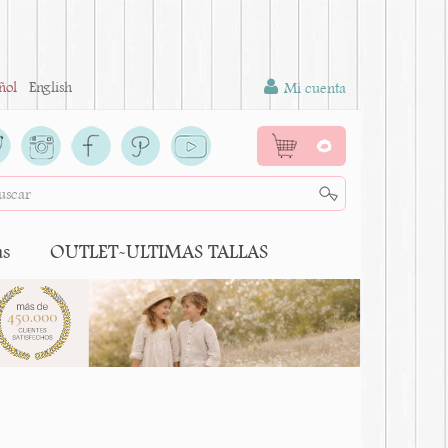
ñol
English
Mi cuenta
0
as
OUTLET-ULTIMAS TALLAS