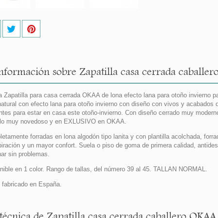
nformación sobre Zapatilla casa cerrada caballer
 Zapatilla para casa cerrada OKAA de lona efecto lana para otoño invierno pa
natural con efecto lana para otoño invierno con diseño con vivos y acabados d
ntes para estar en casa este otoño-invierno. Con diseño cerrado muy modern
lo muy novedoso y en EXLUSIVO en OKAA.
etamente forradas en lona algodón tipo lanita y con plantilla acolchada, forra
piración y un mayor confort. Suela o piso de goma de primera calidad, antidesl
ar sin problemas.
nible en 1 color. Rango de tallas, del número 39 al 45. TALLAN NORMAL.
fabricado en España.
 técnica de Zapatilla casa cerrada caballero OKAA 