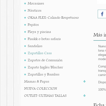
Mocasines
Náuticos
OKAA FLEX-Calzado Respetuoso
Pepitos
Playa y piscina
Más i
Pisakk o botas safaris
Sandalias
Nueva
lona 
Zapatillas Casa
elega
mode
Zapatos de Comunión
Compl
Zapato Inglés/Blucher
trans
Zapatillas y Bambas
camin
Mamas & Papas
Dispo
NUEVA COLECCION
100% 
OUTLET-ULTIMAS TALLAS
Ficha