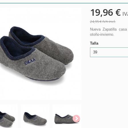
19,96 €
IVA
24,95 €
IVA incl.
Nueva Zapatilla casa
otoño-invierno.
Talla
39