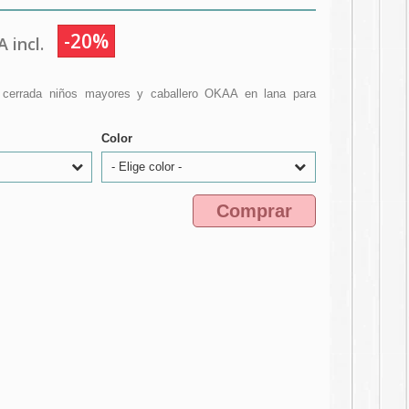
-20%
 incl.
 cerrada niños mayores y caballero OKAA en lana para
Color
- Elige color -
Comprar