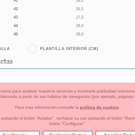
41
26,0
42
26,5
43
27,5
44
28,0
45
29,0
ALLA
PLANTILLA INTERIOR (CM)
etas
rceros para analizar nuestros servicios y mostrarle publicidad relacio
 elaborado a partir de sus hábitos de navegación (por ejemplo, páginas v
s
Niña
Niño
Mamas & Papas
NUEVA COLECCION
OU
Para más información consulte la
política de cookies
.
 formas de pago , política de devoluciones y reembolsos
Privacidad
 pulsando el botón "Aceptar", rechazar su uso pulsando el botón "Recha
botón "Configurar".
lema, nº9 28691 Villanueva de la Cañada Madrid (España)
+34 9