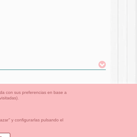
nada con sus preferencias en base a
isitadas).
TLET-ULTIMAS TALLAS
Aviso Legal
Aviso Cookies
Contacto
zar" y configurarlas pulsando el
1 113 89 09
info@okaaspain.com